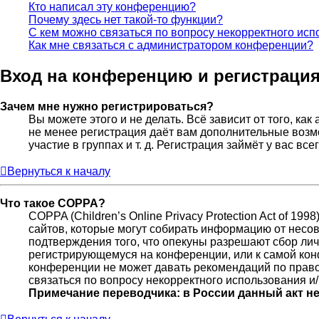
Кто написал эту конференцию?
Почему здесь нет такой-то функции?
С кем можно связаться по вопросу некорректного исп
Как мне связаться с администратором конференции?
Вход на конференцию и регистраци
Зачем мне нужно регистрироваться?
Вы можете этого и не делать. Всё зависит от того, к
не менее регистрация даёт вам дополнительные возм
участие в группах и т. д. Регистрация займёт у вас вс
Вернуться к началу
Что такое COPPA?
COPPA (Children’s Online Privacy Protection Act of 19
сайтов, которые могут собирать информацию от несов
подтверждения того, что опекуны разрешают сбор лич
регистрирующемуся на конференции, или к самой кон
конференции не может давать рекомендаций по право
связаться по вопросу некорректного использования и
Примечание переводчика: в России данный акт н