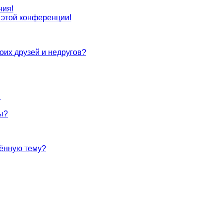
ния!
с этой конференции!
оих друзей и недругов?
!
ы?
лённую тему?