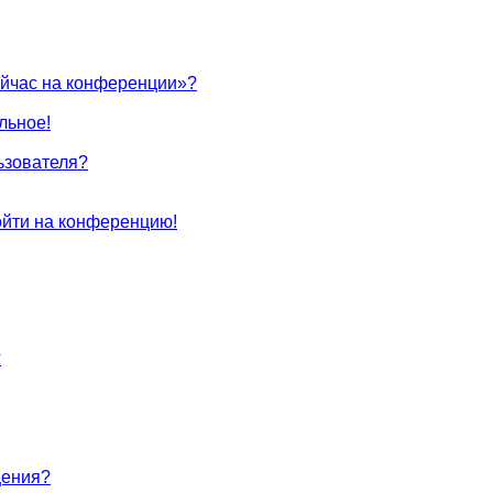
ейчас на конференции»?
льное!
ьзователя?
войти на конференцию!
?
щения?