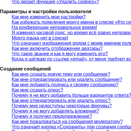
Что делает функция «Удалить cookies»?
Параметры и настройки пользователя
Как мне изменить мои настройки?
Как избежать появления моего имени в списке «Кто с
На конференции неправильное время!
Я изменил часовой пояс, но время всё равно неправи
Моего языка нет в списке!
Что означают изображения рядом с моим именем пол
Как мне включить отображение аватары?
Что такое звание и как я могу изменить его?
Когда я щёлкаю по ссылке «email», от меня требуют 
Создание сообщений
Как мне создать новую тему или сообщение?
Как мне отредактировать или удалить сообщение?
Как мне добавить подпись к своему сообщению?
Как мне создать опрос?
Почему я не могу добавить больше вариантов ответа
Как мне отредактировать или удалить опрос?
Почему мне недоступны некоторые форумы?
Почему я не могу добавлять вложения?
Почему я получил предупреждение?
Как мне пожаловаться на сообщения модератору?
Что означает кнопка «Сохранить» при создании сооб