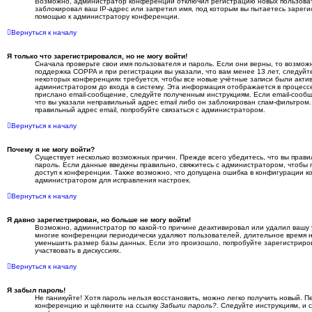
Возможно, администратор конференции отключил регистрацию новых пользоват
заблокировал ваш IP-адрес или запретил имя, под которым вы пытаетесь зареги
помощью к администратору конференции.
Вернуться к началу
Я только что зарегистрировался, но не могу войти!
Сначала проверьте свои имя пользователя и пароль. Если они верны, то возмож
поддержка COPPA и при регистрации вы указали, что вам менее 13 лет, следуйт
некоторых конференциях требуется, чтобы все новые учётные записи были акт
администратором до входа в систему. Эта информация отображается в процесс
прислано email-сообщение, следуйте полученным инструкциям. Если email-сообщ
что вы указали неправильный адрес email либо он заблокирован спам-фильтром.
правильный адрес email, попробуйте связаться с администратором.
Вернуться к началу
Почему я не могу войти?
Существует несколько возможных причин. Прежде всего убедитесь, что вы прави
пароль. Если данные введены правильно, свяжитесь с администратором, чтобы п
доступ к конференции. Также возможно, что допущена ошибка в конфигурации к
администратором для исправления настроек.
Вернуться к началу
Я давно зарегистрирован, но больше не могу войти!
Возможно, администратор по какой-то причине деактивировал или удалил вашу 
многие конференции периодически удаляют пользователей, длительное время 
уменьшить размер базы данных. Если это произошло, попробуйте зарегистриров
участвовать в дискуссиях.
Вернуться к началу
Я забыл пароль!
Не паникуйте! Хотя пароль нельзя восстановить, можно легко получить новый. 
конференцию и щёлкните на ссылку
Забыли пароль?
. Следуйте инструкциям, и 