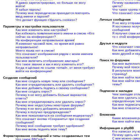
Я давно зарегистрирован, но больше не могу
Почему названия 
войти!
цвета?
Я забыл пароль!
Что такое группа
Почему мне периодически приходится повторять
Что означает ссы
ввод имени и пароля?
Личные сообщения
Что делает функция «Удалить cookies»?
Я не могу отправ
Параметры и настройки пользователя
Я постоянно пол
Как мне изменить мои настройки?
сообщения!
Как избежать появления моего имени в списке «Кто
Я получил спам ил
сейчас на конференции»?
то с этой конфер
На конференции неправильное время!
Друзья и недруги
Я изменил часовой пояс, но время всё равно
Что означают спи
неправильное!
Как мне добавлять
Моего языка нет в списке!
моих друзей и не
Что означают изображения рядом с моим именем
пользователя?
Поиск по форумам
Как мне включить отображение аватары?
Как мне выполнит
Что такое звание и как я могу изменить его?
Почему мой поиск
Когда я щёлкаю по ссылке «email», от меня требуют
В результате моег
войти на конференцию!
страницу!
Как мне найти по
Создание сообщений
Как мне найти св
Как мне создать новую тему или сообщение?
темы?
Как мне отредактировать или удалить сообщение?
Как мне добавить подпись к своему сообщению?
Подписки и закладки
Как мне создать опрос?
Чем закладки отл
Почему я не могу добавить больше вариантов
Как мне сделать з
ответа?
определённую те
Как мне отредактировать или удалить опрос?
Как мне подписат
Почему мне недоступны некоторые форумы?
Как мне отказатьс
Почему я не могу добавлять вложения?
Почему я получил предупреждение?
Вложения
Как мне пожаловаться на сообщения модератору?
Какие вложения 
Что означает кнопка «Сохранить» при создании
Как мне найти мо
сообщения?
Почему моё сообщение требует одобрения?
Информация о phpBB
Как мне вновь поднять мою тему?
Кто написал эту 
Почему здесь нет
Форматирование сообщений и типы создаваемых тем
С кем можно связа
Что такое BBCode?