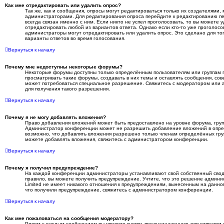
Как мне отредактировать или удалить опрос?
Так же, как и сообщения, опросы могут редактироваться только их создателями
администраторами. Для редактирования опроса перейдите к редактированию пе
всегда связан именно с ним. Если никто не успел проголосовать, то вы можете 
отредактировать любой из вариантов ответа. Однако если кто-то уже проголосо
администраторы могут отредактировать или удалить опрос. Это сделано для тог
варианты ответов во время голосования.
Вернуться к началу
Почему мне недоступны некоторые форумы?
Некоторые форумы доступны только определённым пользователям или группам 
просматривать такие форумы, создавать в них темы и оставлять сообщения, сов
может потребоваться специальное разрешение. Свяжитесь с модератором или
для получения такого разрешения.
Вернуться к началу
Почему я не могу добавлять вложения?
Право добавления вложений может быть предоставлено на уровне форума, груп
Администратор конференции может не разрешить добавление вложений в опр
возможно, что добавлять вложения разрешено только членам определённых груп
можете добавлять вложения, свяжитесь с администратором конференции.
Вернуться к началу
Почему я получил предупреждение?
На каждой конференции администраторы устанавливают свой собственный свод
правило, вы можете получить предупреждение. Учтите, что это решение админ
Limited не имеет никакого отношения к предупреждениям, вынесенным на данном
что получили предупреждение, свяжитесь с администратором конференции.
Вернуться к началу
Как мне пожаловаться на сообщения модератору?
Рядом с каждым сообщением вы увидите кнопку, предназначенную для отправки 