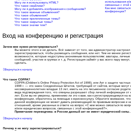
использования и/
Могу ли я использовать HTML?
связанных с этой
Что такое смайлики?
Как мне связатьс
Могу ли я добавлять изображения к сообщениям?
конференции?
Что такое важные объявления?
Что такое объявления?
Что такое прилепленные темы?
Что такое закрытые темы?
Что такое значки тем?
Вход на конференцию и регистрация
Зачем мне нужно регистрироваться?
Вы можете этого и не делать. Всё зависит от того, как администратор настрои
зарегистрироваться, чтобы размещать сообщения, или нет. Тем не менее регис
возможности, которые недоступны анонимным пользователям: аватары, личные с
сообщений, участие в группах и т. д. Регистрация займёт у вас всего пару мину
сделать.
Вернуться к началу
Что такое COPPA?
COPPA (Children’s Online Privacy Protection Act of 1998), или Акт о защите частн
1998 г. — это закон Соединённых Штатов, требующий от сайтов, которые могу
несовершеннолетних младше 13 лет, иметь на это письменное согласие родите
вида подтверждения того, что опекуны разрешают сбор личной информации от
лет. Если вы не уверены, применимо ли это к вам, как к регистрирующемуся на 
конференции, обратитесь за помощью к юрисконсульту. Обратите внимание, что
данной конференции не может давать рекомендаций по правовым вопросам и не
отношений, кроме указанных в ответе на вопрос «С кем можно связаться по воп
и/или юридических вопросов, связанных с этой конференцией?».
Примечание переводчика: в России данный акт не имеет юридической силы.
.
Вернуться к началу
Почему я не могу зарегистрироваться?