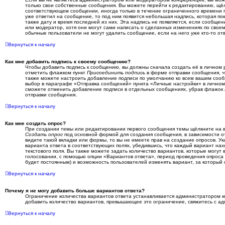
только свои собственные сообщения. Вы можете перейти к редактированию, щёл
соответствующем сообщении, иногда только в течение ограниченного времени п
уже ответил на сообщение, то под ним появится небольшая надпись, которая пок
также дату и время последней из них. Эта надпись не появляется, если сообще
или модератор, хотя они могут сами написать о сделанных изменениях по своем
обычные пользователи не могут удалить сообщение, если на него уже кто-то от
Вернуться к началу
Как мне добавить подпись к своему сообщению?
Чтобы добавить подпись к сообщению, вы должны сначала создать её в личном 
отметить флажком пункт
Присоединить подпись
в форме отправки сообщения, ч
также можете настроить добавление подписи по умолчанию ко всем вашим соо
выбор в параграфе «Отправка сообщений» пункта «Личные настройки» в личном 
сможете отменить добавление подписи в отдельных сообщениях, убрав флажок
отправки сообщения.
Вернуться к началу
Как мне создать опрос?
При создании темы или редактировании первого сообщения темы щёлкните на в
Создать опрос
под основной формой для создания сообщения, в зависимости от
видите такой вкладки или формы, то вы не имеете прав на создание опросов. Ук
варианта ответа в соответствующих полях, убедившись, что каждый вариант нах
текстового поля. Вы также можете задать количество вариантов, которые могут
голосовании, с помощью опции «Вариантов ответа», период проведения опроса в
будет постоянным) и возможность пользователей изменять вариант, за который 
Вернуться к началу
Почему я не могу добавить больше вариантов ответа?
Ограничение количества вариантов ответа устанавливается администратором 
добавить количество вариантов, превышающее это ограничение, свяжитесь с а
Вернуться к началу