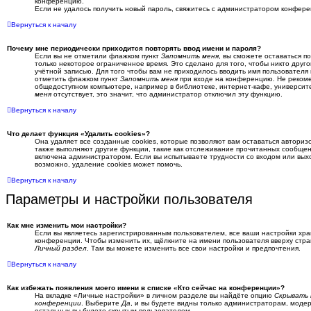
конференцию.
Если не удалось получить новый пароль, свяжитесь с администратором конфере
Вернуться к началу
Почему мне периодически приходится повторять ввод имени и пароля?
Если вы не отметили флажком пункт
Запомнить меня
, вы сможете оставаться 
только некоторое ограниченное время. Это сделано для того, чтобы никто друго
учётной записью. Для того чтобы вам не приходилось вводить имя пользователя
отметить флажком пункт
Запомнить меня
при входе на конференцию. Не рекоме
общедоступном компьютере, например в библиотеке, интернет-кафе, университет
меня
отсутствует, это значит, что администратор отключил эту функцию.
Вернуться к началу
Что делает функция «Удалить cookies»?
Она удаляет все созданные cookies, которые позволяют вам оставаться автори
также выполняют другие функции, такие как отслеживание прочитанных сообщен
включена администратором. Если вы испытываете трудности со входом или вы
возможно, удаление cookies может помочь.
Вернуться к началу
Параметры и настройки пользователя
Как мне изменить мои настройки?
Если вы являетесь зарегистрированным пользователем, все ваши настройки хра
конференции. Чтобы изменить их, щёлкните на имени пользователя вверху стра
Личный раздел
. Там вы можете изменить все свои настройки и предпочтения.
Вернуться к началу
Как избежать появления моего имени в списке «Кто сейчас на конференции»?
На вкладке «Личные настройки» в личном разделе вы найдёте опцию
Скрывать 
конференции
. Выберите
Да
, и вы будете видны только администраторам, модер
остальных вы будете скрытым пользователем.