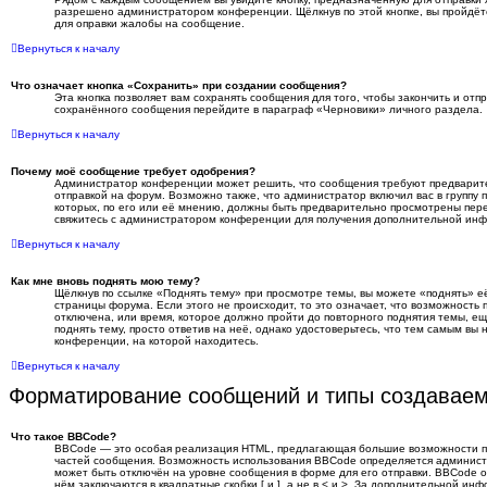
разрешено администратором конференции. Щёлкнув по этой кнопке, вы пройдёт
для оправки жалобы на сообщение.
Вернуться к началу
Что означает кнопка «Сохранить» при создании сообщения?
Эта кнопка позволяет вам сохранять сообщения для того, чтобы закончить и отпр
сохранённого сообщения перейдите в параграф «Черновики» личного раздела.
Вернуться к началу
Почему моё сообщение требует одобрения?
Администратор конференции может решить, что сообщения требуют предварит
отправкой на форум. Возможно также, что администратор включил вас в группу
которых, по его или её мнению, должны быть предварительно просмотрены пере
свяжитесь с администратором конференции для получения дополнительной ин
Вернуться к началу
Как мне вновь поднять мою тему?
Щёлкнув по ссылке «Поднять тему» при просмотре темы, вы можете «поднять» е
страницы форума. Если этого не происходит, то это означает, что возможность 
отключена, или время, которое должно пройти до повторного поднятия темы, е
поднять тему, просто ответив на неё, однако удостоверьтесь, что тем самым вы
конференции, на которой находитесь.
Вернуться к началу
Форматирование сообщений и типы создавае
Что такое BBCode?
BBCode — это особая реализация HTML, предлагающая большие возможности 
частей сообщения. Возможность использования BBCode определяется админис
может быть отключён на уровне сообщения в форме для его отправки. BBCode о
нём заключаются в квадратные скобки [ и ], а не в < и >. За дополнительной и