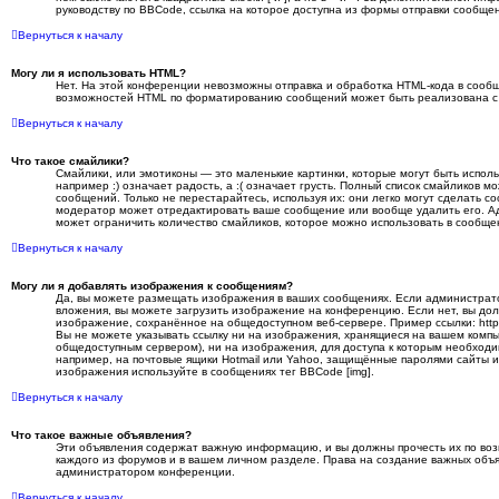
руководству по BBCode, ссылка на которое доступна из формы отправки сообще
Вернуться к началу
Могу ли я использовать HTML?
Нет. На этой конференции невозможны отправка и обработка HTML-кода в сооб
возможностей HTML по форматированию сообщений может быть реализована с
Вернуться к началу
Что такое смайлики?
Смайлики, или эмотиконы — это маленькие картинки, которые могут быть исполь
например :) означает радость, а :( означает грусть. Полный список смайликов 
сообщений. Только не перестарайтесь, используя их: они легко могут сделать 
модератор может отредактировать ваше сообщение или вообще удалить его. 
может ограничить количество смайликов, которое можно использовать в сообще
Вернуться к началу
Могу ли я добавлять изображения к сообщениям?
Да, вы можете размещать изображения в ваших сообщениях. Если администрат
вложения, вы можете загрузить изображение на конференцию. Если нет, вы дол
изображение, сохранённое на общедоступном веб-сервере. Пример ссылки: http://
Вы не можете указывать ссылку ни на изображения, хранящиеся на вашем компь
общедоступным сервером), ни на изображения, для доступа к которым необходи
например, на почтовые ящики Hotmail или Yahoo, защищённые паролями сайты и т
изображения используйте в сообщениях тег BBCode [img].
Вернуться к началу
Что такое важные объявления?
Эти объявления содержат важную информацию, и вы должны прочесть их по воз
каждого из форумов и в вашем личном разделе. Права на создание важных объ
администратором конференции.
Вернуться к началу