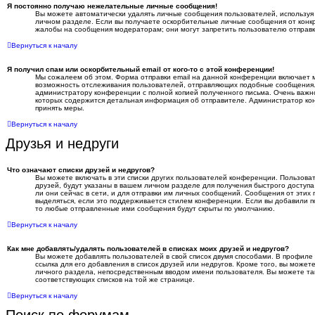
Я постоянно получаю нежелательные личные сообщения!
Вы можете автоматически удалять личные сообщения пользователей, используя
личном разделе. Если вы получаете оскорбительные личные сообщения от конкр
жалобы на сообщения модераторам; они могут запретить пользователю отправ
Вернуться к началу
Я получил спам или оскорбительный email от кого-то с этой конференции!
Мы сожалеем об этом. Форма отправки email на данной конференции включает
возможность отслеживания пользователей, отправляющих подобные сообщения.
администратору конференции с полной копией полученного письма. Очень важно 
которых содержится детальная информация об отправителе. Администратор ко
принять меры.
Вернуться к началу
Друзья и недруги
Что означают списки друзей и недругов?
Вы можете включать в эти списки других пользователей конференции. Пользова
друзей, будут указаны в вашем личном разделе для получения быстрого доступа
ли они сейчас в сети, и для отправки им личных сообщений. Сообщения от этих
выделяться, если это поддерживается стилем конференции. Если вы добавили по
то любые отправленные ими сообщения будут скрыты по умолчанию.
Вернуться к началу
Как мне добавлять/удалять пользователей в списках моих друзей и недругов?
Вы можете добавлять пользователей в свой список двумя способами. В профиле 
ссылка для его добавления в список друзей или недругов. Кроме того, вы может
личного раздела, непосредственным вводом имени пользователя. Вы можете та
соответствующих списков на той же странице.
Вернуться к началу
Поиск по форумам