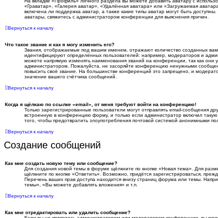
На вкладке «Профиль» личного раздела вы можете добавить аватару с использ
«Граватар», «Галерея аватар», «Удалённая аватара» или «Загружаемая аватара
включена ли поддержка аватар, а также какие типы аватар могут быть доступны.
аватары, свяжитесь с администратором конференции для выяснения причин.
Вернуться к началу
Что такое звание и как я могу изменить его?
Звания, отображаемые под вашим именем, отражают количество созданных ва
идентифицируют определённых пользователей: например, модераторов и адми
можете напрямую изменять наименования званий на конференции, так как они 
администратором. Пожалуйста, не засоряйте конференцию ненужными сообщени
повысить своё звание. На большинстве конференций это запрещено, и модерат
значение вашего счётчика сообщений.
Вернуться к началу
Когда я щёлкаю по ссылке «email», от меня требуют войти на конференцию!
Только зарегистрированные пользователи могут отправлять email-сообщения др
встроенную в конференцию форму, и только если администратор включил такую
того, чтобы предотвратить злоупотребления почтовой системой анонимными по
Вернуться к началу
Создание сообщений
Как мне создать новую тему или сообщение?
Для создания новой темы в форуме щёлкните по кнопке «Новая тема». Для раз
щёлкните по кнопке «Ответить». Возможно, придётся зарегистрироваться, преж
Перечень ваших прав доступа находится внизу страниц форума или темы. Напр
темы», «Вы можете добавлять вложения» и т.п.
Вернуться к началу
Как мне отредактировать или удалить сообщение?
Если вы не являетесь администратором или модератором конференции, вы мож