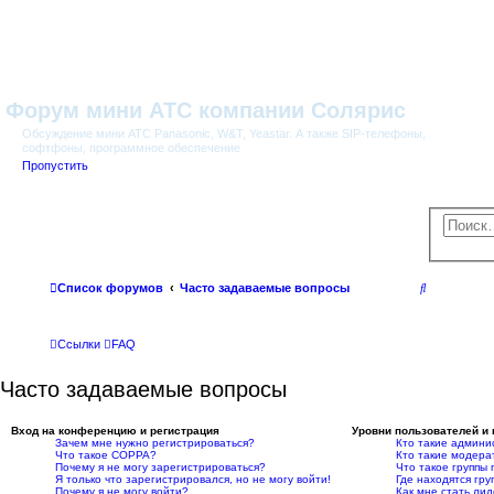
Форум мини АТС компании Солярис
Обсуждение мини АТС Panasonic, W&T, Yeastar. А также SIP-телефоны,
софтфоны, программное обеспечение
Пропустить
П
Список форумов
Часто задаваемые вопросы
о
и
с
Ссылки
FAQ
к
Часто задаваемые вопросы
Вход на конференцию и регистрация
Уровни пользователей и
Зачем мне нужно регистрироваться?
Кто такие админи
Что такое COPPA?
Кто такие модера
Почему я не могу зарегистрироваться?
Что такое группы
Я только что зарегистрировался, но не могу войти!
Где находятся гру
Почему я не могу войти?
Как мне стать ли