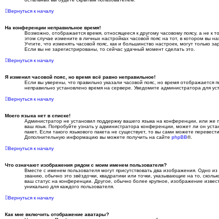
Вернуться к началу
На конференции неправильное время!
Возможно, отображается время, относящееся к другому часовому поясу, а не к то
этом случае измените в личных настройках часовой пояс на тот, в котором вы нах
Учтите, что изменять часовой пояс, как и большинство настроек, могут только 
Если вы не зарегистрированы, то сейчас удачный момент сделать это.
Вернуться к началу
Я изменил часовой пояс, но время всё равно неправильное!
Если вы уверены, что правильно указали часовой пояс, но время отображается п
неправильно установлено время на сервере. Уведомите администратора для ус
Вернуться к началу
Моего языка нет в списке!
Администратор не установил поддержку вашего языка на конференции, или же 
ваш язык. Попробуйте узнать у администратора конференции, может ли он уста
пакет. Если такого языкового пакета не существует, то вы сами можете перевест
Дополнительную информацию вы можете получить на сайте
phpBB
®.
Вернуться к началу
Что означают изображения рядом с моим именем пользователя?
Вместе с именем пользователя могут присутствовать два изображения. Одно из
званию, обычно это звёздочки, квадратики или точки, указывающие на то, сколь
ваш статус на конференции. Другое, обычно более крупное, изображение извес
уникально для каждого пользователя.
Вернуться к началу
Как мне включить отображение аватары?