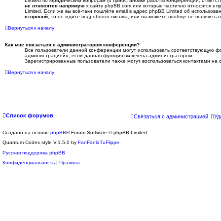
Limited по юридическим вопросам (о приостановке работы конференции, ответстве
не относятся напрямую
к сайту phpBB.com или которые частично относятся к
Limited. Если же вы всё-таки пошлёте email в адрес phpBB Limited об использо
стороной
, то не ждите подробного письма, или вы можете вообще не получить о
Вернуться к началу
Как мне связаться с администратором конференции?
Все пользователи данной конференции могут использовать соответствующую фо
администрацией», если данная функция включена администратором.
Зарегистрированные пользователи также могут воспользоваться контактами на
Вернуться к началу
Список форумов
Связаться с администрацией
Уд
Создано на основе
phpBB
® Forum Software © phpBB Limited
Quantum Codex style V.1.5.0 by
FanFanlaTuFlippe
Русская поддержка phpBB
Конфиденциальность
|
Правила