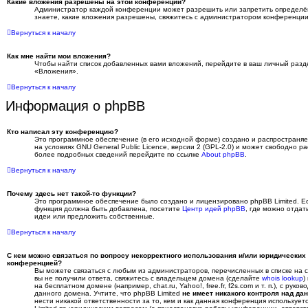
Какие вложения разрешены на этой конференции?
Администратор каждой конференции может разрешить или запретить определё
знаете, какие вложения разрешены, свяжитесь с администратором конференции
Вернуться к началу
Как мне найти мои вложения?
Чтобы найти список добавленных вами вложений, перейдите в ваш личный разд
«Вложения».
Вернуться к началу
Информация о phpBB
Кто написал эту конференцию?
Это программное обеспечение (в его исходной форме) создано и распространя
на условиях GNU General Public Licence, версии 2 (GPL-2.0) и может свободно р
более подробных сведений перейдите по ссылке
About phpBB
.
Вернуться к началу
Почему здесь нет такой-то функции?
Это программное обеспечение было создано и лицензировано phpBB Limited. Есл
функция должна быть добавлена, посетите
Центр идей phpBB
, где можно отдат
идеи или предложить собственные.
Вернуться к началу
С кем можно связаться по вопросу некорректного использования и/или юридических
конференцией?
Вы можете связаться с любым из администраторов, перечисленных в списке на
вы не получили ответа, свяжитесь с владельцем домена (сделайте
whois lookup
)
на бесплатном домене (например, chat.ru, Yahoo!, free.fr, f2s.com и т. п.), с рук
данного домена. Учтите, что phpBB Limited
не имеет никакого контроля над д
нести никакой ответственности за то, кем и как данная конференция использует