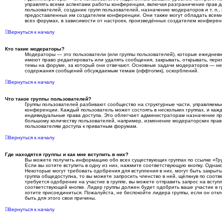
управлять всеми аспектами работы конференции, включая разграничение прав д
пользователей, создание групп пользователей, назначение модераторов и т. п., 
предоставленных им создателем конференции. Они также могут обладать всем
всех форумах, в зависимости от настроек, произведённых создателем конферен
Вернуться к началу
Кто такие модераторы?
Модераторы — это пользователи (или группы пользователей), которые ежеднев
имеют право редактировать или удалять сообщения, закрывать, открывать, пере
темы на форуме, за который они отвечают. Основные задачи модераторов — не 
содержания сообщений обсуждаемым темам (оффтопик), оскорблений.
Вернуться к началу
Что такое группы пользователей?
Группы пользователей разбивают сообщество на структурные части, управляем
конференции. Каждый пользователь может состоять в нескольких группах, и каж
индивидуальные права доступа. Это облегчает администраторам назначение п
большому количеству пользователей, например, изменение модераторских прав
пользователям доступа к приватным форумам.
Вернуться к началу
Где находятся группы и как мне вступить в них?
Вы можете получить информацию обо всех существующих группах по ссылке «Гр
Если вы хотите вступить в одну из них, нажмите соответствующую кнопку. Однак
Некоторые могут требовать одобрения для вступления в них, могут быть закрыт
группа общедоступна, то вы можете запросить членство в ней, щёлкнув по соотв
требуется одобрение на участие в группе, вы можете отправить запрос на вступ
соответствующей кнопке. Лидер группы должен будет одобрить ваше участие в г
хотите присоединиться. Пожалуйста, не беспокойте лидера группы, если он откл
быть для этого свои причины.
Вернуться к началу