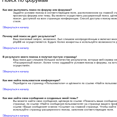
Как мне выполнить поиск по форуму или форумам?
Задайте условие поиска в соответствующем поле, расположенном на главной с
просмотра форума или темы. Вы можете осуществить расширенный поиск, щёлк
поиск», доступной на всех страницах конференции. Способ доступа к поиску мож
стиля.
Вернуться к началу
Почему мой поиск не даёт результатов?
Ваш поисковый запрос, возможно, был слишком неопределённым и включал много
phpBB не осуществляется. Будьте более конкретны и используйте возможности 
Вернуться к началу
В результате моего поиска я получил пустую страницу!
Ваш поиск дал слишком большое количество результатов, которые веб-сервер не
«Расширенный поиск», более точно задавайте условия поиска и форумы, на кот
осуществлён.
Вернуться к началу
Как мне найти пользователя конференции?
Перейдите на страницу «Пользователи» и щёлкните по ссылке «Найти пользова
Вернуться к началу
Как мне найти свои сообщения и созданные мной темы?
Вы можете найти свои сообщения, щёлкнув по ссылке «Показать ваши сообщени
странице, по ссылке «Найти сообщения пользователя» на странице вашего про
ссылке «Ваши сообщения» в меню «Ссылки» на главной странице. Чтобы найти
используйте страницу расширенного поиска, заполнив соответствующие поля.
Вернуться к началу