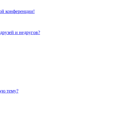
той конференции!
 друзей и недругов?
ную тему?