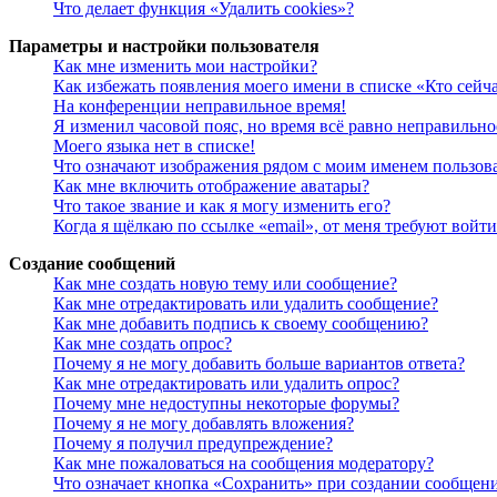
Что делает функция «Удалить cookies»?
Параметры и настройки пользователя
Как мне изменить мои настройки?
Как избежать появления моего имени в списке «Кто сейч
На конференции неправильное время!
Я изменил часовой пояс, но время всё равно неправильно
Моего языка нет в списке!
Что означают изображения рядом с моим именем пользов
Как мне включить отображение аватары?
Что такое звание и как я могу изменить его?
Когда я щёлкаю по ссылке «email», от меня требуют войт
Создание сообщений
Как мне создать новую тему или сообщение?
Как мне отредактировать или удалить сообщение?
Как мне добавить подпись к своему сообщению?
Как мне создать опрос?
Почему я не могу добавить больше вариантов ответа?
Как мне отредактировать или удалить опрос?
Почему мне недоступны некоторые форумы?
Почему я не могу добавлять вложения?
Почему я получил предупреждение?
Как мне пожаловаться на сообщения модератору?
Что означает кнопка «Сохранить» при создании сообщен