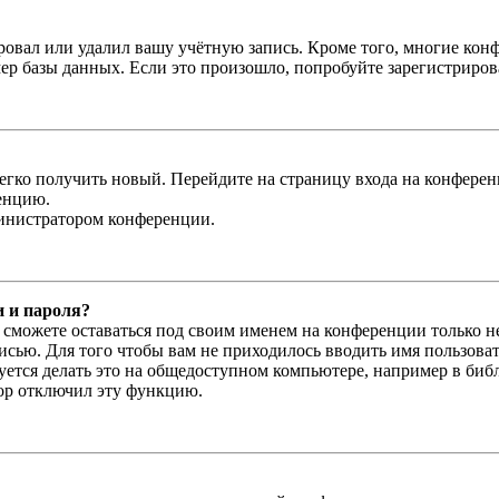
овал или удалил вашу учётную запись. Кроме того, многие кон
р базы данных. Если это произошло, попробуйте зарегистрироват
легко получить новый. Перейдите на страницу входа на конфер
енцию.
министратором конференции.
и и пароля?
ы сможете оставаться под своим именем на конференции только н
писью. Для того чтобы вам не приходилось вводить имя пользова
тся делать это на общедоступном компьютере, например в библи
тор отключил эту функцию.