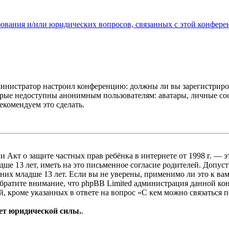
зования и/или юридических вопросов, связанных с этой конфере
администратор настроил конференцию: должны ли вы зарегистриро
рые недоступны анонимным пользователям: аватары, личные сообщ
екомендуем это сделать.
, или Акт о защите частных прав ребёнка в интернете от 1998 г.
е 13 лет, иметь на это письменное согласие родителей. Допус
х младше 13 лет. Если вы не уверены, применимо ли это к вам
Обратите внимание, что phpBB Limited администрация данной к
, кроме указанных в ответе на вопрос «С кем можно связаться 
ет юридической силы.
.