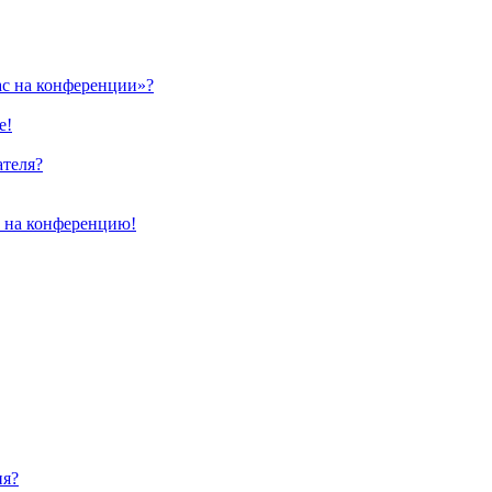
ас на конференции»?
е!
ателя?
и на конференцию!
ия?