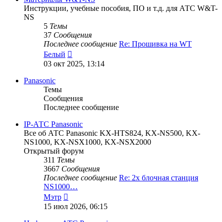
Инструкции, учебные пособия, ПО и т.д. для АТС W&T-
NS
5
Темы
37
Сообщения
Последнее сообщение
Re: Прошивка на WT
Перейти
Белый
к
03 окт 2025, 13:14
последнему
сообщению
Panasonic
Темы
Сообщения
Последнее сообщение
IP-АТС Panasonic
Все об АТС Panasonic KX-HTS824, KX-NS500, KX-
NS1000, KX-NSX1000, KX-NSX2000
Открытый форум
311
Темы
3667
Сообщения
Последнее сообщение
Re: 2х блочная станция
NS1000…
Перейти
Мэтр
к
15 июл 2026, 06:15
последнему
сообщению