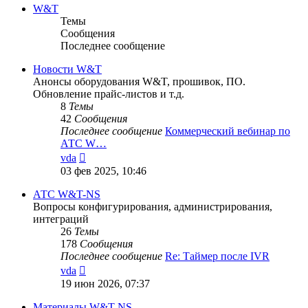
сообщению
W&T
Темы
Сообщения
Последнее сообщение
Новости W&T
Анонсы оборудования W&T, прошивок, ПО.
Обновление прайс-листов и т.д.
8
Темы
42
Сообщения
Последнее сообщение
Коммерческий вебинар по
АТС W…
Перейти
vda
к
03 фев 2025, 10:46
последнему
сообщению
АТС W&T-NS
Вопросы конфигурирования, администрирования,
интеграций
26
Темы
178
Сообщения
Последнее сообщение
Re: Таймер после IVR
Перейти
vda
к
19 июн 2026, 07:37
последнему
сообщению
Материалы W&T-NS