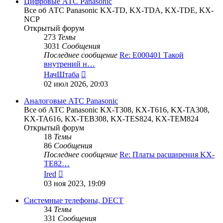
Цифровые АТС Panasonic
Все об АТС Panasonic KX-TD, KX-TDA, KX-TDE, KX-
NCP
Открытый форум
273
Темы
3031
Сообщения
Последнее сообщение
Re: E000401 Такой
внутрений н…
Перейти
НачШтаба
к
02 июл 2026, 20:03
последнему
сообщению
Аналоговые АТС Panasonic
Все об АТС Panasonic KX-T308, KX-T616, KX-TA308,
KX-TA616, KX-TEB308, KX-TES824, KX-TEM824
Открытый форум
18
Темы
86
Сообщения
Последнее сообщение
Re: Платы расширения KX-
TE82…
Перейти
Ired
к
03 ноя 2023, 19:09
последнему
сообщению
Системные телефоны, DECT
34
Темы
331
Сообщения