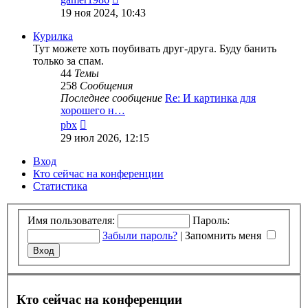
к
19 ноя 2024, 10:43
последнему
сообщению
Курилка
Тут можете хоть поубивать друг-друга. Буду банить
только за спам.
44
Темы
258
Сообщения
Последнее сообщение
Re: И картинка для
хорошего н…
Перейти
pbx
к
29 июл 2026, 12:15
последнему
сообщению
Вход
Кто сейчас на конференции
Статистика
Имя пользователя:
Пароль:
Забыли пароль?
|
Запомнить меня
Кто сейчас на конференции