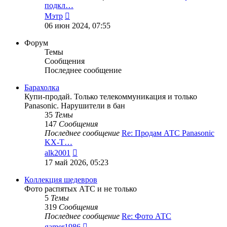
подкл…
Перейти
Мэтр
к
06 июн 2024, 07:55
последнему
сообщению
Форум
Темы
Сообщения
Последнее сообщение
Барахолка
Купи-продай. Только телекоммуникация и только
Panasonic. Нарушители в бан
35
Темы
147
Сообщения
Последнее сообщение
Re: Продам АТС Panasonic
KX-T…
Перейти
alk2001
к
17 май 2026, 05:23
последнему
сообщению
Коллекция шедевров
Фото распятых АТС и не только
5
Темы
319
Сообщения
Последнее сообщение
Re: Фото АТС
Перейти
gamer1986