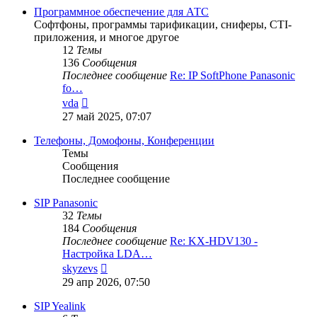
Программное обеспечение для АТС
Софтфоны, программы тарификации, сниферы, CTI-
приложения, и многое другое
12
Темы
136
Сообщения
Последнее сообщение
Re: IP SoftPhone Panasonic
fo…
Перейти
vda
к
27 май 2025, 07:07
последнему
сообщению
Телефоны, Домофоны, Конференции
Темы
Сообщения
Последнее сообщение
SIP Panasonic
32
Темы
184
Сообщения
Последнее сообщение
Re: KX-HDV130 -
Настройка LDA…
Перейти
skyzevs
к
29 апр 2026, 07:50
последнему
сообщению
SIP Yealink