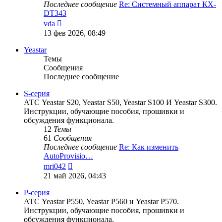
Последнее сообщение
Re: Системный аппарат КХ-
DT343
Перейти
vda
к
13 фев 2026, 08:49
последнему
сообщению
Yeastar
Темы
Сообщения
Последнее сообщение
S-серия
АТС Yeastar S20, Yeastar S50, Yeastar S100 И Yeastar S300.
Инструкции, обучающие пособия, прошивки и
обсуждения функционала.
12
Темы
61
Сообщения
Последнее сообщение
Re: Как изменить
AutoProvisio…
Перейти
mri042
к
21 май 2026, 04:43
последнему
сообщению
P-серия
АТС Yeastar P550, Yeastar P560 и Yeastar P570.
Инструкции, обучающие пособия, прошивки и
обсуждения функционала.