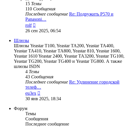
15
Темы
110
Сообщения
Последнее сообщение
Re: Подружить P570 и
Panasoni…
Перейти
rolf
к
26 сен 2025, 06:54
последнему
сообщению
Шлюзы
Шлюзы Yeastar T100, Yeastar TA200, Yeastar TA400,
Yeastar TA410, Yeastar TA800, Yeastar 810, Yeastar 1600,
Yeastar 1610 Yeastar 2400, Yeastar TA3200, Yeastar TG100,
Yeastar TG200, Yeastar TG400 и Yeastar TG800. А также
шлюзы ISDN
4
Темы
43
Сообщения
Последнее сообщение
Re: Удлинение городской
телеф…
Перейти
eu3ex
к
30 янв 2025, 18:34
последнему
сообщению
Форум
Темы
Сообщения
Последнее сообщение