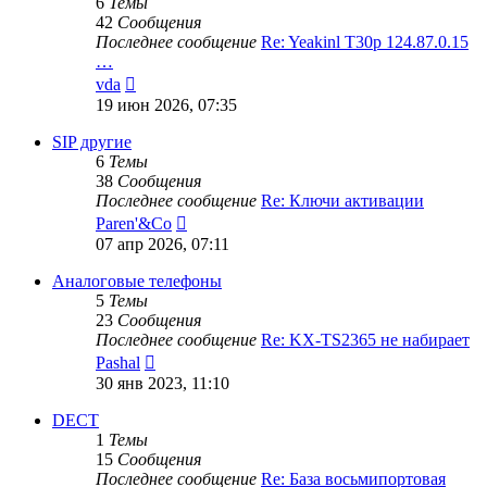
6
Темы
42
Сообщения
Последнее сообщение
Re: Yeakinl T30p 124.87.0.15
…
Перейти
vda
к
19 июн 2026, 07:35
последнему
сообщению
SIP другие
6
Темы
38
Сообщения
Последнее сообщение
Re: Ключи активации
Перейти
Paren'&Co
к
07 апр 2026, 07:11
последнему
сообщению
Аналоговые телефоны
5
Темы
23
Сообщения
Последнее сообщение
Re: KX-TS2365 не набирает
Перейти
Pashal
к
30 янв 2023, 11:10
последнему
сообщению
DECT
1
Темы
15
Сообщения
Последнее сообщение
Re: База восьмипортовая