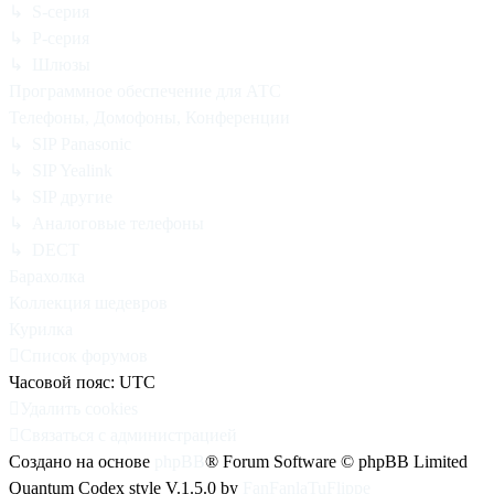
↳ S-серия
↳ P-серия
↳ Шлюзы
Программное обеспечение для АТС
Телефоны, Домофоны, Конференции
↳ SIP Panasonic
↳ SIP Yealink
↳ SIP другие
↳ Аналоговые телефоны
↳ DECT
Барахолка
Коллекция шедевров
Курилка
Список форумов
Часовой пояс:
UTC
Удалить cookies
Связаться с администрацией
Создано на основе
phpBB
® Forum Software © phpBB Limited
Quantum Codex style V.1.5.0 by
FanFanlaTuFlippe