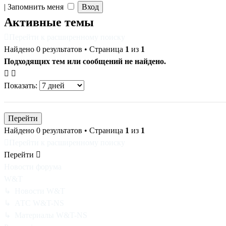
|
Запомнить меня
Активные темы
Перейти к расширенному поиску
Найдено 0 результатов • Страница
1
из
1
Подходящих тем или сообщений не найдено.
Показать:
Найдено 0 результатов • Страница
1
из
1
Перейти к расширенному поиску
Перейти
Новости форума
W&T
↳ Новости W&T
↳ АТС W&T-NS
↳ Материалы W&T-NS