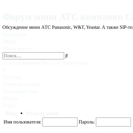
Форум мини АТС компании С
Обсуждение мини АТС Panasonic, W&T, Yeastar. А также SIP-т
Пропустить
Вход
Регистрация
Поиск
Поиск
Список форумов
Поиск
Активные темы
Поиск
Ссылки
Темы без ответов
Активные темы
Поиск
FAQ
Вход
•
Регистрация
Имя пользователя:
Пароль: