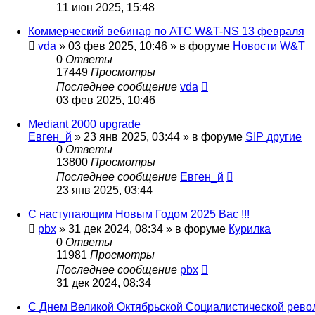
11 июн 2025, 15:48
Коммерческий вебинар по АТС W&T-NS 13 февраля
vda
»
03 фев 2025, 10:46
» в форуме
Новости W&T
0
Ответы
17449
Просмотры
Последнее сообщение
vda
03 фев 2025, 10:46
Mediant 2000 upgrade
Евген_й
»
23 янв 2025, 03:44
» в форуме
SIP другие
0
Ответы
13800
Просмотры
Последнее сообщение
Евген_й
23 янв 2025, 03:44
С наступающим Новым Годом 2025 Вас !!!
pbx
»
31 дек 2024, 08:34
» в форуме
Курилка
0
Ответы
11981
Просмотры
Последнее сообщение
pbx
31 дек 2024, 08:34
С Днем Великой Октябрьской Социалистической револ