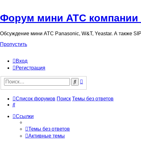
Форум мини АТС компании
Обсуждение мини АТС Panasonic, W&T, Yeastar. А также S
Пропустить
Вход
Регистрация
Поиск
Поиск
Список форумов
Поиск
Темы без ответов
Поиск
Ссылки
Темы без ответов
Активные темы