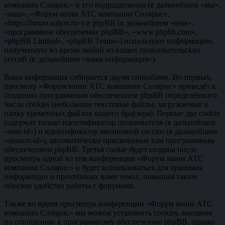
компании Солярис» и его подразделения (в дальнейшем «мы»,
«наш», «Форум мини АТС компании Солярис»,
«https://forum.solyar.ru») и phpBB (в дальнейшем «они»,
«программное обеспечение phpBB», «www.phpbb.com»,
«phpBB Limited», «phpBB Teams») используют информацию,
полученную во время любой из ваших пользовательских
сессий (в дальнейшем «ваша информация»).
Ваша информация собирается двумя способами. Во-первых,
просмотр «Форум мини АТС компании Солярис» приведёт к
созданию программным обеспечением phpBB определённого
числа cookies (небольшие текстовые файлы, загружаемые в
папку временных файлов вашего браузера). Первые две cookie
содержат только идентификатор пользователя (в дальнейшем
«user-id») и идентификатор анонимной сессии (в дальнейшем
«session-id»), автоматически присвоенные вам программным
обеспечением phpBB. Третья cookie будет создана после
просмотра одной из тем конференции «Форум мини АТС
компании Солярис» и будет использоваться для хранения
информации о прочтённых вами темах, повышая таким
образом удобство работы с форумами.
Также во время просмотра конференции «Форум мини АТС
компании Солярис» мы можем установить cookies, внешние
по отношению к программному обеспечению phpBB, однако