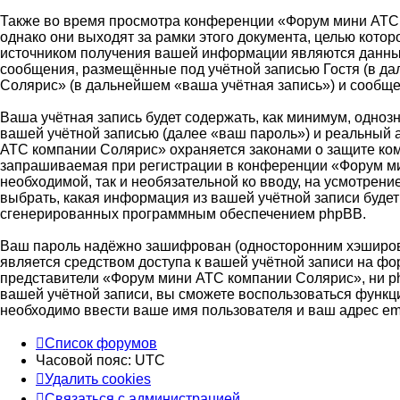
Также во время просмотра конференции «Форум мини АТС 
однако они выходят за рамки этого документа, целью кот
источником получения вашей информации являются данные
сообщения, размещённые под учётной записью Гостя (в д
Солярис» (в дальнейшем «ваша учётная запись») и сообще
Ваша учётная запись будет содержать, как минимум, одно
вашей учётной записью (далее «ваш пароль») и реальный 
АТС компании Солярис» охраняется законами о защите ко
запрашиваемая при регистрации в конференции «Форум мин
необходимой, так и необязательной ко вводу, на усмотре
выбрать, какая информация из вашей учётной записи будет 
сгенерированных программным обеспечением phpBB.
Ваш пароль надёжно зашифрован (односторонним хэширован
является средством доступа к вашей учётной записи на фо
представители «Форум мини АТС компании Солярис», ни php
вашей учётной записи, вы сможете воспользоваться функ
необходимо ввести ваше имя пользователя и ваш адрес em
Список форумов
Часовой пояс:
UTC
Удалить cookies
Связаться с администрацией