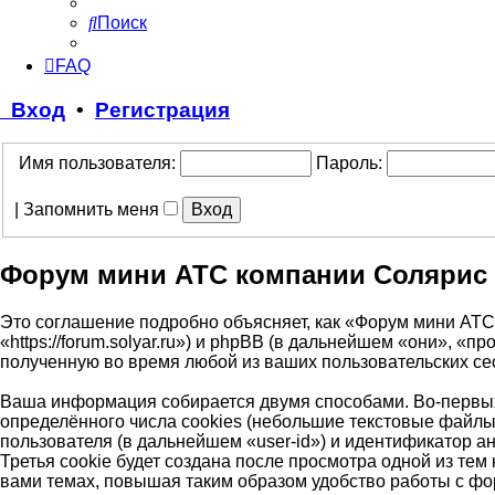
Поиск
FAQ
Вход
•
Регистрация
Имя пользователя:
Пароль:
|
Запомнить меня
Форум мини АТС компании Солярис 
Это соглашение подробно объясняет, как «Форум мини АТ
«https://forum.solyar.ru») и phpBB (в дальнейшем «они»,
полученную во время любой из ваших пользовательских с
Ваша информация собирается двумя способами. Во-первы
определённого числа cookies (небольшие текстовые файлы
пользователя (в дальнейшем «user-id») и идентификатор 
Третья cookie будет создана после просмотра одной из т
вами темах, повышая таким образом удобство работы с ф