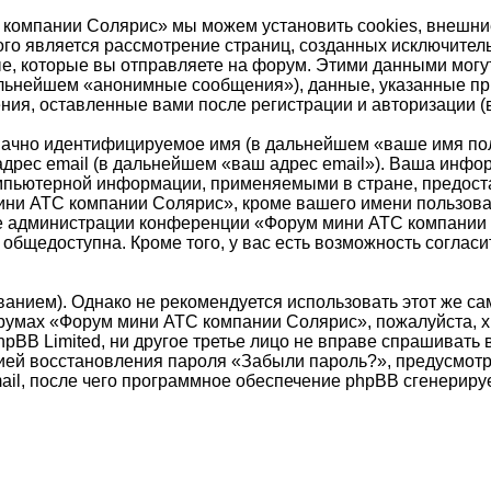
компании Солярис» мы можем установить cookies, внешни
орого является рассмотрение страниц, созданных исключит
, которые вы отправляете на форум. Этими данными могут
альнейшем «анонимные сообщения»), данные, указанные п
ния, оставленные вами после регистрации и авторизации 
значно идентифицируемое имя (в дальнейшем «ваше имя по
адрес email (в дальнейшем «ваш адрес email»). Ваша инф
мпьютерной информации, применяемыми в стране, предост
и АТС компании Солярис», кроме вашего имени пользовате
ние администрации конференции «Форум мини АТС компании 
общедоступна. Кроме того, у вас есть возможность согласи
ием). Однако не рекомендуется использовать этот же самы
румах «Форум мини АТС компании Солярис», пожалуйста, хра
BB Limited, ни другое третье лицо не вправе спрашивать в
цией восстановления пароля «Забыли пароль?», предусмо
ail, после чего программное обеспечение phpBB сгенериру