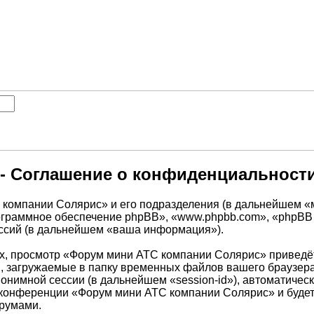
- Соглашение о конфиденциальност
С компании Солярис» и его подразделения (в дальнейшем 
 «программное обеспечение phpBB», «www.phpbb.com», «phpB
ессий (в дальнейшем «ваша информация»).
х, просмотр «Форум мини АТС компании Солярис» приведё
, загружаемые в папку временных файлов вашего браузера
анонимной сессии (в дальнейшем «session-id»), автоматич
ем конференции «Форум мини АТС компании Солярис» и буде
орумами.