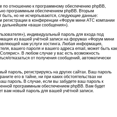
е по отношению к программному обеспечению phpBB,
ельно программным обеспечением phpBB. Вторым
 быть, но не исчерпываются, следующие данные:
ри регистрации в конференции «Форум мини АТС компании
(в дальнейшем «ваши сообщения»).
льзователя»), индивидуальный пароль для входа под
ормация из вашей учётной записи на форумах «Форум мини
авляющей нам услуги хостинга. Любая информация,
ля, вашего пароля и вашего адреса email, может быть как
Солярис». В любом случае у вас есть возможность
ться/отказаться от получения сообщений, автоматически
й пароль, регистрируясь на других сайтах. Ваш пароль
ните его в тайне, ни при каких обстоятельствах ни
аш пароль. В случае, если вы забудете ваш пароль к
тренной программным обеспечением phpBB. Вам будет
ет вам новый пароль для вашей учётной записи.