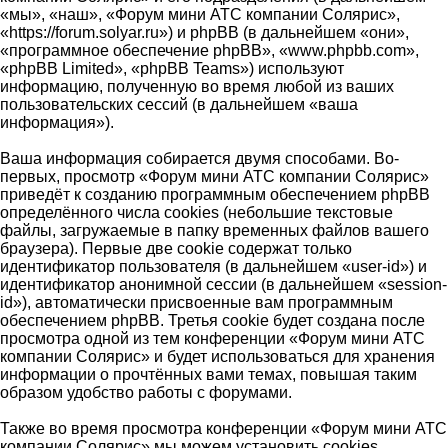
«мы», «наш», «Форум мини АТС компании Солярис»,
«https://forum.solyar.ru») и phpBB (в дальнейшем «они»,
«программное обеспечение phpBB», «www.phpbb.com»,
«phpBB Limited», «phpBB Teams») используют
информацию, полученную во время любой из ваших
пользовательских сессий (в дальнейшем «ваша
информация»).
Ваша информация собирается двумя способами. Во-
первых, просмотр «Форум мини АТС компании Солярис»
приведёт к созданию программным обеспечением phpBB
определённого числа cookies (небольшие текстовые
файлы, загружаемые в папку временных файлов вашего
браузера). Первые две cookie содержат только
идентификатор пользователя (в дальнейшем «user-id») и
идентификатор анонимной сессии (в дальнейшем «session-
id»), автоматически присвоенные вам программным
обеспечением phpBB. Третья cookie будет создана после
просмотра одной из тем конференции «Форум мини АТС
компании Солярис» и будет использоваться для хранения
информации о прочтённых вами темах, повышая таким
образом удобство работы с форумами.
Также во время просмотра конференции «Форум мини АТС
компании Солярис» мы можем установить cookies,