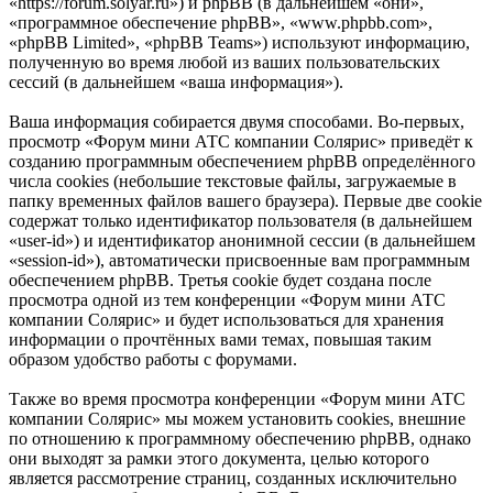
«https://forum.solyar.ru») и phpBB (в дальнейшем «они»,
«программное обеспечение phpBB», «www.phpbb.com»,
«phpBB Limited», «phpBB Teams») используют информацию,
полученную во время любой из ваших пользовательских
сессий (в дальнейшем «ваша информация»).
Ваша информация собирается двумя способами. Во-первых,
просмотр «Форум мини АТС компании Солярис» приведёт к
созданию программным обеспечением phpBB определённого
числа cookies (небольшие текстовые файлы, загружаемые в
папку временных файлов вашего браузера). Первые две cookie
содержат только идентификатор пользователя (в дальнейшем
«user-id») и идентификатор анонимной сессии (в дальнейшем
«session-id»), автоматически присвоенные вам программным
обеспечением phpBB. Третья cookie будет создана после
просмотра одной из тем конференции «Форум мини АТС
компании Солярис» и будет использоваться для хранения
информации о прочтённых вами темах, повышая таким
образом удобство работы с форумами.
Также во время просмотра конференции «Форум мини АТС
компании Солярис» мы можем установить cookies, внешние
по отношению к программному обеспечению phpBB, однако
они выходят за рамки этого документа, целью которого
является рассмотрение страниц, созданных исключительно