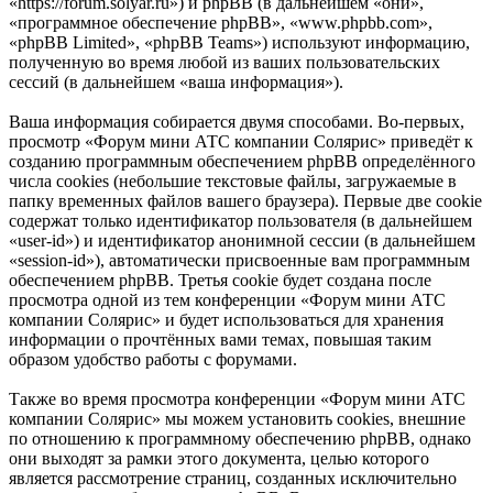
«https://forum.solyar.ru») и phpBB (в дальнейшем «они»,
«программное обеспечение phpBB», «www.phpbb.com»,
«phpBB Limited», «phpBB Teams») используют информацию,
полученную во время любой из ваших пользовательских
сессий (в дальнейшем «ваша информация»).
Ваша информация собирается двумя способами. Во-первых,
просмотр «Форум мини АТС компании Солярис» приведёт к
созданию программным обеспечением phpBB определённого
числа cookies (небольшие текстовые файлы, загружаемые в
папку временных файлов вашего браузера). Первые две cookie
содержат только идентификатор пользователя (в дальнейшем
«user-id») и идентификатор анонимной сессии (в дальнейшем
«session-id»), автоматически присвоенные вам программным
обеспечением phpBB. Третья cookie будет создана после
просмотра одной из тем конференции «Форум мини АТС
компании Солярис» и будет использоваться для хранения
информации о прочтённых вами темах, повышая таким
образом удобство работы с форумами.
Также во время просмотра конференции «Форум мини АТС
компании Солярис» мы можем установить cookies, внешние
по отношению к программному обеспечению phpBB, однако
они выходят за рамки этого документа, целью которого
является рассмотрение страниц, созданных исключительно