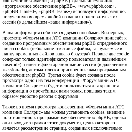
«https://forum.solyar.ru») и phpBB (в дальнейшем «они»,
«программное обеспечение phpBB», «www.phpbb.com»,
«phpBB Limited», «phpBB Teams») используют информацию,
полученную во время любой из ваших пользовательских
сессий (в дальнейшем «ваша информация»).
Ваша информация собирается двумя способами. Во-первых,
просмотр «Форум мини АТС компании Солярис» приведёт к
созданию программным обеспечением phpBB определённого
числа cookies (небольшие текстовые файлы, загружаемые в
папку временных файлов вашего браузера). Первые две cookie
содержат только идентификатор пользователя (в дальнейшем
«user-id») и идентификатор анонимной сессии (в дальнейшем
«session-id»), автоматически присвоенные вам программным
обеспечением phpBB. Третья cookie будет создана после
просмотра одной из тем конференции «Форум мини АТС
компании Солярис» и будет использоваться для хранения
информации о прочтённых вами темах, повышая таким
образом удобство работы с форумами.
Также во время просмотра конференции «Форум мини АТС
компании Солярис» мы можем установить cookies, внешние
по отношению к программному обеспечению phpBB, однако
они выходят за рамки этого документа, целью которого
является рассмотрение страниц, созданных исключительно