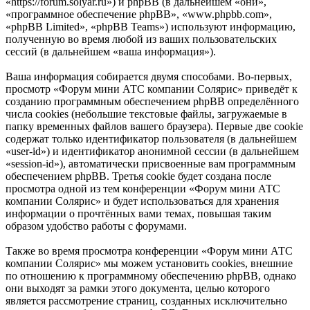
«https://forum.solyar.ru») и phpBB (в дальнейшем «они»,
«программное обеспечение phpBB», «www.phpbb.com»,
«phpBB Limited», «phpBB Teams») используют информацию,
полученную во время любой из ваших пользовательских
сессий (в дальнейшем «ваша информация»).
Ваша информация собирается двумя способами. Во-первых,
просмотр «Форум мини АТС компании Солярис» приведёт к
созданию программным обеспечением phpBB определённого
числа cookies (небольшие текстовые файлы, загружаемые в
папку временных файлов вашего браузера). Первые две cookie
содержат только идентификатор пользователя (в дальнейшем
«user-id») и идентификатор анонимной сессии (в дальнейшем
«session-id»), автоматически присвоенные вам программным
обеспечением phpBB. Третья cookie будет создана после
просмотра одной из тем конференции «Форум мини АТС
компании Солярис» и будет использоваться для хранения
информации о прочтённых вами темах, повышая таким
образом удобство работы с форумами.
Также во время просмотра конференции «Форум мини АТС
компании Солярис» мы можем установить cookies, внешние
по отношению к программному обеспечению phpBB, однако
они выходят за рамки этого документа, целью которого
является рассмотрение страниц, созданных исключительно