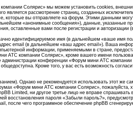
компании Солярис» мы можем установить cookies, внешни
орого является рассмотрение страниц, созданных исключит
, которые вы отправляете на форум. Этими данными могут
альнейшем «анонимные сообщения»), данные, указанные п
ния, оставленные вами после регистрации и авторизации 
значно идентифицируемое имя (в дальнейшем «ваше имя по
адрес email (в дальнейшем «ваш адрес email»). Ваша инф
мпьютерной информации, применяемыми в стране, предост
и АТС компании Солярис», кроме вашего имени пользовате
ние администрации конференции «Форум мини АТС компании 
общедоступна. Кроме того, у вас есть возможность согласи
ием). Однако не рекомендуется использовать этот же самы
румах «Форум мини АТС компании Солярис», пожалуйста, хра
BB Limited, ни другое третье лицо не вправе спрашивать в
цией восстановления пароля «Забыли пароль?», предусмо
ail, после чего программное обеспечение phpBB сгенериру