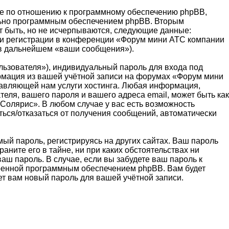
е по отношению к программному обеспечению phpBB,
ельно программным обеспечением phpBB. Вторым
 быть, но не исчерпываются, следующие данные:
ри регистрации в конференции «Форум мини АТС компании
(в дальнейшем «ваши сообщения»).
льзователя»), индивидуальный пароль для входа под
ормация из вашей учётной записи на форумах «Форум мини
авляющей нам услуги хостинга. Любая информация,
ля, вашего пароля и вашего адреса email, может быть как
Солярис». В любом случае у вас есть возможность
ться/отказаться от получения сообщений, автоматически
й пароль, регистрируясь на других сайтах. Ваш пароль
ните его в тайне, ни при каких обстоятельствах ни
аш пароль. В случае, если вы забудете ваш пароль к
тренной программным обеспечением phpBB. Вам будет
ет вам новый пароль для вашей учётной записи.