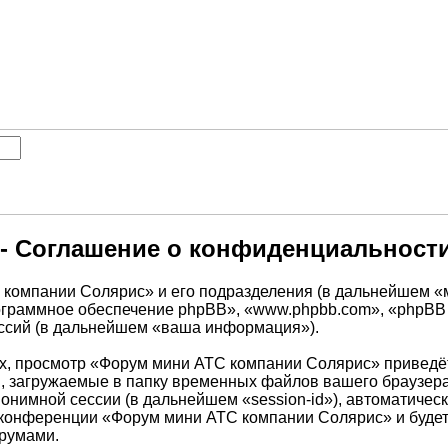
- Соглашение о конфиденциальност
С компании Солярис» и его подразделения (в дальнейшем 
 «программное обеспечение phpBB», «www.phpbb.com», «phpB
ессий (в дальнейшем «ваша информация»).
х, просмотр «Форум мини АТС компании Солярис» приведё
, загружаемые в папку временных файлов вашего браузера
анонимной сессии (в дальнейшем «session-id»), автоматич
ем конференции «Форум мини АТС компании Солярис» и буде
орумами.