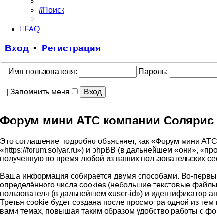
Поиск
FAQ
Вход
•
Регистрация
Имя пользователя:
Пароль:
|
Запомнить меня
Форум мини АТС компании Солярис 
Это соглашение подробно объясняет, как «Форум мини АТ
«https://forum.solyar.ru») и phpBB (в дальнейшем «они»,
полученную во время любой из ваших пользовательских с
Ваша информация собирается двумя способами. Во-первы
определённого числа cookies (небольшие текстовые файлы
пользователя (в дальнейшем «user-id») и идентификатор 
Третья cookie будет создана после просмотра одной из т
вами темах, повышая таким образом удобство работы с ф