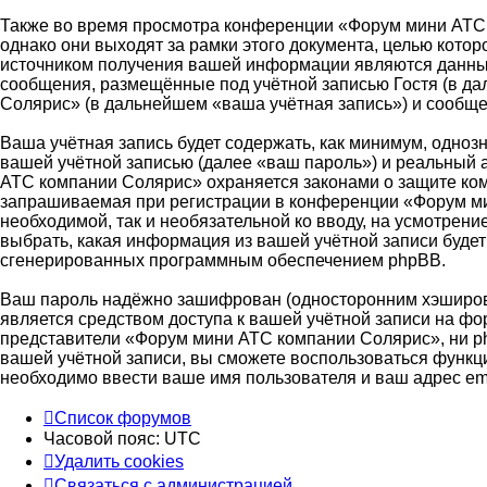
Также во время просмотра конференции «Форум мини АТС 
однако они выходят за рамки этого документа, целью кот
источником получения вашей информации являются данные
сообщения, размещённые под учётной записью Гостя (в д
Солярис» (в дальнейшем «ваша учётная запись») и сообще
Ваша учётная запись будет содержать, как минимум, одно
вашей учётной записью (далее «ваш пароль») и реальный 
АТС компании Солярис» охраняется законами о защите ко
запрашиваемая при регистрации в конференции «Форум мин
необходимой, так и необязательной ко вводу, на усмотре
выбрать, какая информация из вашей учётной записи будет 
сгенерированных программным обеспечением phpBB.
Ваш пароль надёжно зашифрован (односторонним хэширован
является средством доступа к вашей учётной записи на фо
представители «Форум мини АТС компании Солярис», ни php
вашей учётной записи, вы сможете воспользоваться функ
необходимо ввести ваше имя пользователя и ваш адрес em
Список форумов
Часовой пояс:
UTC
Удалить cookies
Связаться с администрацией