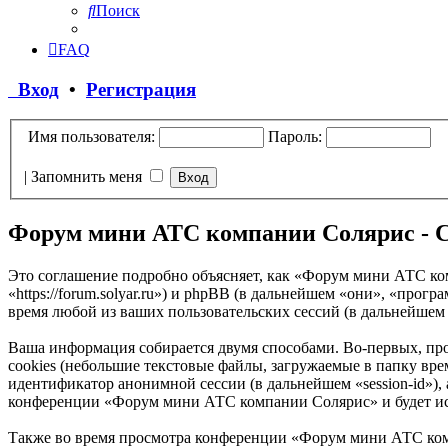
Поиск
FAQ
Вход
•
Регистрация
Имя пользователя:
Пароль:
|
Запомнить меня
Форум мини АТС компании Солярис - 
Это соглашение подробно объясняет, как «Форум мини АТС ко
«https://forum.solyar.ru») и phpBB (в дальнейшем «они», «п
время любой из ваших пользовательских сессий (в дальнейшем
Ваша информация собирается двумя способами. Во-первых, п
cookies (небольшие текстовые файлы, загружаемые в папку врем
идентификатор анонимной сессии (в дальнейшем «session-id»),
конференции «Форум мини АТС компании Солярис» и будет исп
Также во время просмотра конференции «Форум мини АТС ком