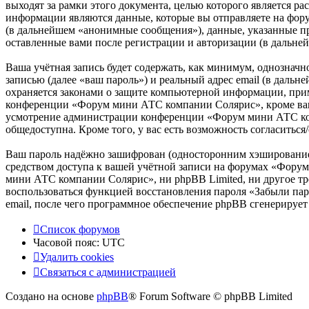
выходят за рамки этого документа, целью которого является
информации являются данные, которые вы отправляете на фор
(в дальнейшем «анонимные сообщения»), данные, указанные п
оставленные вами после регистрации и авторизации (в дальне
Ваша учётная запись будет содержать, как минимум, однознач
записью (далее «ваш пароль») и реальный адрес email (в дал
охраняется законами о защите компьютерной информации, при
конференции «Форум мини АТС компании Солярис», кроме вашего
усмотрение администрации конференции «Форум мини АТС комп
общедоступна. Кроме того, у вас есть возможность согласить
Ваш пароль надёжно зашифрован (односторонним хэшированием)
средством доступа к вашей учётной записи на форумах «Форум
мини АТС компании Солярис», ни phpBB Limited, ни другое тре
воспользоваться функцией восстановления пароля «Забыли пар
email, после чего программное обеспечение phpBB сгенерирует
Список форумов
Часовой пояс:
UTC
Удалить cookies
Связаться с администрацией
Создано на основе
phpBB
® Forum Software © phpBB Limited