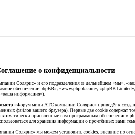
Соглашение о конфиденциальности
мпании Солярис» и его подразделения (в дальнейшем «мы», «н
рограммное обеспечение phpBB», «www.phpbb.com», «phpBB Limit
 «ваша информация»).
росмотр «Форум мини АТС компании Солярис» приведёт к созд
енных файлов вашего браузера). Первые две cookie содержат тол
 автоматически присвоенные вам программным обеспечением phpB
ользоваться для хранения информации о прочтённых вами тема
пании Солярис» мы можем установить cookies, внешние по от