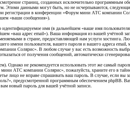
 рассмотрение страниц, созданных исключительно программным 
ум. Этими данными могут быть, но не исчерпываются, следующи
ри регистрации в конференции «Форум мини АТС компании Соля
йшем «ваши сообщения»).
но идентифицируемое имя (в дальнейшем «ваше имя пользователя
ьнейшем «ваш адрес email»). Ваша информация из вашей учётной
меняемыми в стране, предоставляющей нам услуги хостинга. Лю
 имени пользователя, вашего пароля и вашего адреса email, мо
ании Солярис». В любом случае у вас есть возможность выбрат
ся/отказаться от получения сообщений, автоматически сгенерир
. Однако не рекомендуется использовать этот же самый пароль,
 мини АТС компании Солярис», пожалуйста, храните его в тайне
тье лицо не вправе спрашивать ваш пароль. В случае, если вы з
оль?», предусмотренной программным обеспечением phpBB. Вам 
 вам новый пароль для вашей учётной записи.