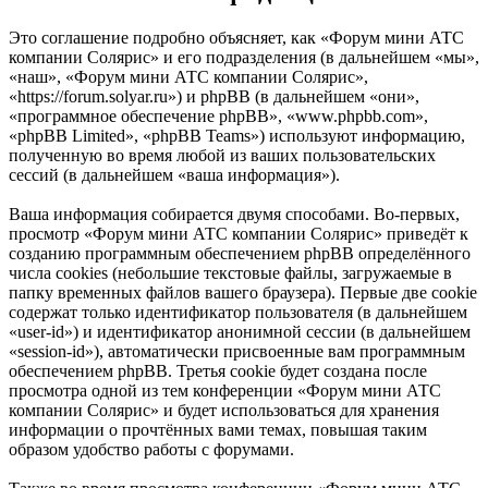
Это соглашение подробно объясняет, как «Форум мини АТС
компании Солярис» и его подразделения (в дальнейшем «мы»,
«наш», «Форум мини АТС компании Солярис»,
«https://forum.solyar.ru») и phpBB (в дальнейшем «они»,
«программное обеспечение phpBB», «www.phpbb.com»,
«phpBB Limited», «phpBB Teams») используют информацию,
полученную во время любой из ваших пользовательских
сессий (в дальнейшем «ваша информация»).
Ваша информация собирается двумя способами. Во-первых,
просмотр «Форум мини АТС компании Солярис» приведёт к
созданию программным обеспечением phpBB определённого
числа cookies (небольшие текстовые файлы, загружаемые в
папку временных файлов вашего браузера). Первые две cookie
содержат только идентификатор пользователя (в дальнейшем
«user-id») и идентификатор анонимной сессии (в дальнейшем
«session-id»), автоматически присвоенные вам программным
обеспечением phpBB. Третья cookie будет создана после
просмотра одной из тем конференции «Форум мини АТС
компании Солярис» и будет использоваться для хранения
информации о прочтённых вами темах, повышая таким
образом удобство работы с форумами.