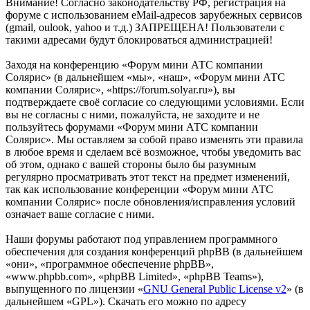
Внимание! Согласно законодательству РФ, регистрация на
форуме с использованием eMail-адресов зарубежных сервисов
(gmail, oulook, yahoo и т.д.) ЗАПРЕЩЕНА! Пользователи с
такими адресами будут блокироваться администрацией!
Заходя на конференцию «Форум мини АТС компании
Солярис» (в дальнейшем «мы», «наш», «Форум мини АТС
компании Солярис», «https://forum.solyar.ru»), вы
подтверждаете своё согласие со следующими условиями. Если
вы не согласны с ними, пожалуйста, не заходите и не
пользуйтесь форумами «Форум мини АТС компании
Солярис». Мы оставляем за собой право изменять эти правила
в любое время и сделаем всё возможное, чтобы уведомить вас
об этом, однако с вашей стороны было бы разумным
регулярно просматривать этот текст на предмет изменений,
так как использование конференции «Форум мини АТС
компании Солярис» после обновления/исправления условий
означает ваше согласие с ними.
Наши форумы работают под управлением программного
обеспечения для создания конференций phpBB (в дальнейшем
«они», «программное обеспечение phpBB»,
«www.phpbb.com», «phpBB Limited», «phpBB Teams»),
выпущенного по лицензии «
GNU General Public License v2
» (в
дальнейшем «GPL»). Скачать его можно по адресу