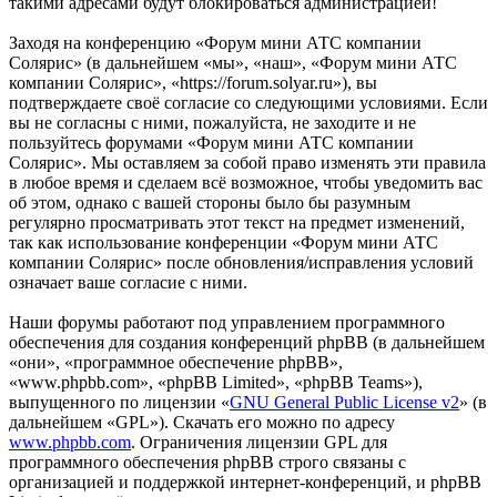
такими адресами будут блокироваться администрацией!
Заходя на конференцию «Форум мини АТС компании
Солярис» (в дальнейшем «мы», «наш», «Форум мини АТС
компании Солярис», «https://forum.solyar.ru»), вы
подтверждаете своё согласие со следующими условиями. Если
вы не согласны с ними, пожалуйста, не заходите и не
пользуйтесь форумами «Форум мини АТС компании
Солярис». Мы оставляем за собой право изменять эти правила
в любое время и сделаем всё возможное, чтобы уведомить вас
об этом, однако с вашей стороны было бы разумным
регулярно просматривать этот текст на предмет изменений,
так как использование конференции «Форум мини АТС
компании Солярис» после обновления/исправления условий
означает ваше согласие с ними.
Наши форумы работают под управлением программного
обеспечения для создания конференций phpBB (в дальнейшем
«они», «программное обеспечение phpBB»,
«www.phpbb.com», «phpBB Limited», «phpBB Teams»),
выпущенного по лицензии «
GNU General Public License v2
» (в
дальнейшем «GPL»). Скачать его можно по адресу
www.phpbb.com
. Ограничения лицензии GPL для
программного обеспечения phpBB строго связаны с
организацией и поддержкой интернет-конференций, и phpBB