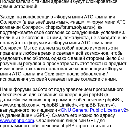
Пользователи с такими адресами будут блокироваться
администрацией!
Заходя на конференцию «Форум мини АТС компании
Солярис» (в дальнейшем «мы», «наш», «Форум мини АТС
компании Солярис», «https://forum.solyar.ru»), вы
подтверждаете своё согласие со следующими условиями.
Если вы не согласны с ними, пожалуйста, не заходите и не
пользуйтесь форумами «Форум мини АТС компании
Солярис». Мы оставляем за собой право изменять эти
правила в любое время и сделаем всё возможное, чтобы
уведомить вас об этом, однако с вашей стороны было бы
разумным регулярно просматривать этот текст на предмет
изменений, так как использование конференции «Форум
мини АТС компании Солярис» после обновления/
исправления условий означает ваше согласие с ними.
Наши форумы работают под управлением программного
обеспечения для создания конференций phpBB (в
дальнейшем «они», «программное обеспечение phpBB»,
«www.phpbb.com», «phpBB Limited», «phpBB Teams»),
выпущенного по лицензии «
GNU General Public License v2
»
(в дальнейшем «GPL»). Скачать его можно по адресу
www.phpbb.com
. Ограничения лицензии GPL для
программного обеспечения phpBB строго связаны с