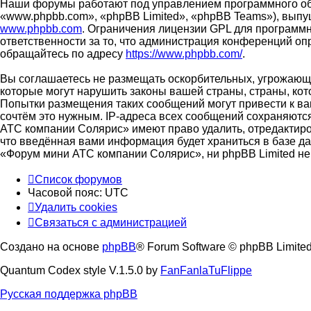
Наши форумы работают под управлением программного об
«www.phpbb.com», «phpBB Limited», «phpBB Teams»), выпу
www.phpbb.com
. Ограничения лицензии GPL для программн
ответственности за то, что администрация конференций о
обращайтесь по адресу
https://www.phpbb.com/
.
Вы соглашаетесь не размещать оскорбительных, угрожающи
которые могут нарушить законы вашей страны, страны, ко
Попытки размещения таких сообщений могут привести к ва
сочтём это нужным. IP-адреса всех сообщений сохраняютс
АТС компании Солярис» имеют право удалить, отредактиров
что введённая вами информация будет храниться в базе д
«Форум мини АТС компании Солярис», ни phpBB Limited не 
Список форумов
Часовой пояс:
UTC
Удалить cookies
Связаться с администрацией
Создано на основе
phpBB
® Forum Software © phpBB Limite
Quantum Codex style V.1.5.0 by
FanFanlaTuFlippe
Русская поддержка phpBB