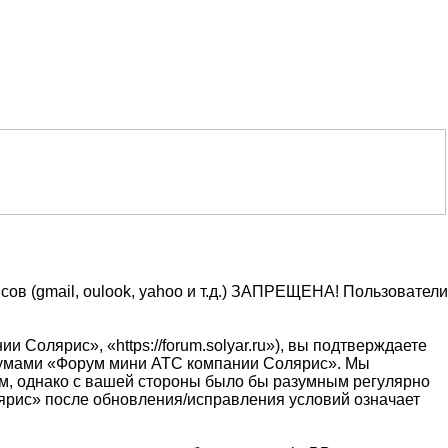
ов (gmail, oulook, yahoo и т.д.) ЗАПРЕЩЕНА! Пользователи
олярис», «https://forum.solyar.ru»), вы подтверждаете
форумами «Форум мини АТС компании Солярис». Мы
ом, однако с вашей стороны было бы разумным регулярно
лярис» после обновления/исправления условий означает