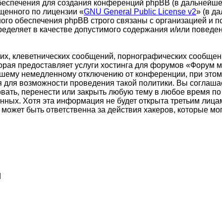
еспечения для создания конференций phpBB (в дальнейше
щенного по лицензии «
GNU General Public License v2
» (в д
ого обеспечения phpBB строго связаны с организацией и п
пределяет в качестве допустимого содержания и/или повед
х, клеветнических сообщений, порнографических сообщени
торая предоставляет услуги хостинга для форумов «Форум
шему немедленному отключению от конференции, при этом 
я для возможности проведения такой политики. Вы соглаша
ать, перенести или закрыть любую тему в любое время по 
анных. Хотя эта информация не будет открыта третьим лиц
может быть ответственна за действия хакеров, которые мог
d