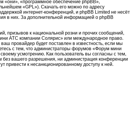
м «они», «программное обеспечение phpBB»,
альнейшем «GPL»). Скачать его можно по адресу
оддержкой интернет-конференций, и phpBB Limited не несёт
ения в них. За дополнительной информацией о phpBB
й, призывов к национальной розни и прочих сообщений,
 мини АТС компании Солярис» или международное право.
ваш провайдер будет поставлен в известность, если мы
етесь с тем, что администраторы форумов «Форум мини
своему усмотрению. Как пользователь вы согласны с тем,
ам без вашего разрешения, ни администрация конференции
ут привести к несанкционированному доступу к ней.