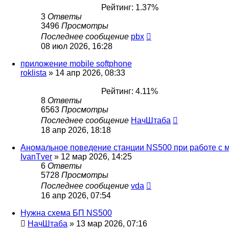
Рейтинг: 1.37%
3
Ответы
3496
Просмотры
Последнее сообщение
pbx
08 июл 2026, 16:28
приложение mobile softphone
roklista
»
14 апр 2026, 08:33
Рейтинг: 4.11%
8
Ответы
6563
Просмотры
Последнее сообщение
НачШтаба
18 апр 2026, 18:18
Аномальное поведение станции NS500 при работе с
IvanTver
»
12 мар 2026, 14:25
6
Ответы
5728
Просмотры
Последнее сообщение
vda
16 апр 2026, 07:54
Нужна схема БП NS500
НачШтаба
»
13 мар 2026, 07:16