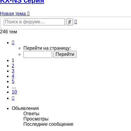
KX-NS серия
Новая тема
Расширенный
Поиск
поиск
246 тем
Страница
1
Перейти на страницу:
из
10
1
2
3
4
5
…
10
След.
Объявления
Ответы
Просмотры
Последнее сообщение