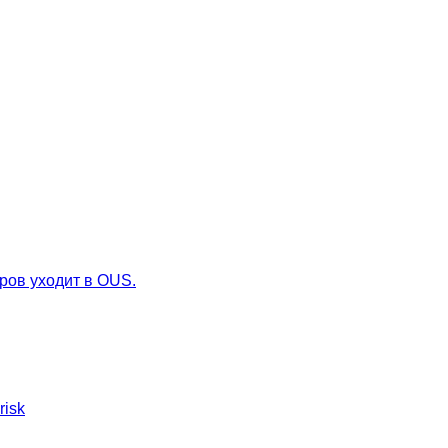
ров уходит в OUS.
risk