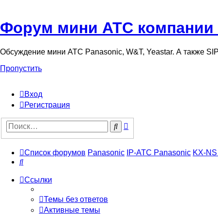
Форум мини АТС компании
Обсуждение мини АТС Panasonic, W&T, Yeastar. А также S
Пропустить
Вход
Регистрация
Поиск
Поиск
Список форумов
Panasonic
IP-АТС Panasonic
KX-NS
Поиск
Ссылки
Темы без ответов
Активные темы