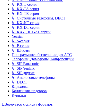
↳ KX-T серия
↳ KX-TA серия
↳ KX-TE серия
↳ Системные телефоны, DECT
↳ KX-NT серия
↳ KX-DT серия
↳ KX-T, KX-AT серии
Yeastar
↳ S-серия
↳ P-серия
↳ Шлюзы
Программное обеспечение для АТС
Телефоны, Домофоны, Конференции
↳ SIP Panasonic
↳ SIP Yealink
↳ SIP другие
↳ Аналоговые телефоны
↳ DECT
Барахолка
Коллекция шедевров
Курилка
Вернуться к списку форумов