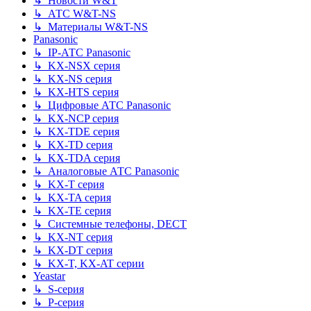
↳ Новости W&T
↳ АТС W&T-NS
↳ Материалы W&T-NS
Panasonic
↳ IP-АТС Panasonic
↳ KX-NSX серия
↳ KX-NS серия
↳ KX-HTS серия
↳ Цифровые АТС Panasonic
↳ KX-NCP серия
↳ KX-TDE серия
↳ KX-TD серия
↳ KX-TDA серия
↳ Аналоговые АТС Panasonic
↳ KX-T серия
↳ KX-TA серия
↳ KX-TE серия
↳ Системные телефоны, DECT
↳ KX-NT серия
↳ KX-DT серия
↳ KX-T, KX-AT серии
Yeastar
↳ S-серия
↳ P-серия