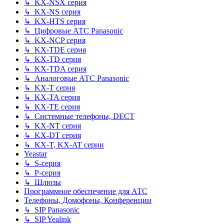
↳ KX-NSX серия
↳ KX-NS серия
↳ KX-HTS серия
↳ Цифровые АТС Panasonic
↳ KX-NCP серия
↳ KX-TDE серия
↳ KX-TD серия
↳ KX-TDA серия
↳ Аналоговые АТС Panasonic
↳ KX-T серия
↳ KX-TA серия
↳ KX-TE серия
↳ Системные телефоны, DECT
↳ KX-NT серия
↳ KX-DT серия
↳ KX-T, KX-AT серии
Yeastar
↳ S-серия
↳ P-серия
↳ Шлюзы
Программное обеспечение для АТС
Телефоны, Домофоны, Конференции
↳ SIP Panasonic
↳ SIP Yealink