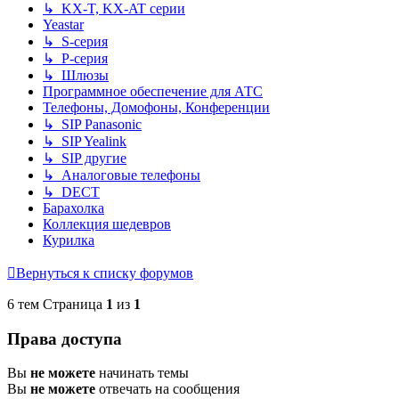
↳ KX-T, KX-AT серии
Yeastar
↳ S-серия
↳ P-серия
↳ Шлюзы
Программное обеспечение для АТС
Телефоны, Домофоны, Конференции
↳ SIP Panasonic
↳ SIP Yealink
↳ SIP другие
↳ Аналоговые телефоны
↳ DECT
Барахолка
Коллекция шедевров
Курилка
Вернуться к списку форумов
6 тем Страница
1
из
1
Права доступа
Вы
не можете
начинать темы
Вы
не можете
отвечать на сообщения