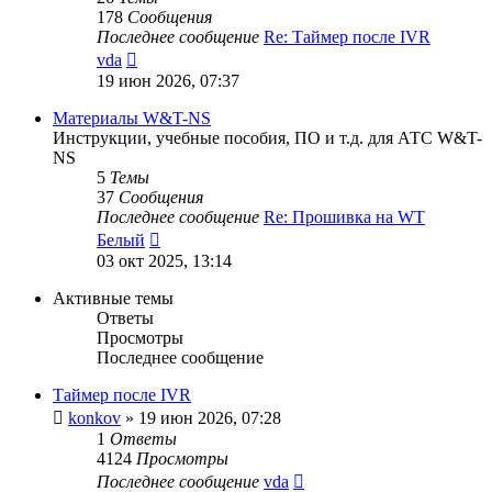
178
Сообщения
Последнее сообщение
Re: Таймер после IVR
Перейти
vda
к
19 июн 2026, 07:37
последнему
сообщению
Материалы W&T-NS
Инструкции, учебные пособия, ПО и т.д. для АТС W&T-
NS
5
Темы
37
Сообщения
Последнее сообщение
Re: Прошивка на WT
Перейти
Белый
к
03 окт 2025, 13:14
последнему
сообщению
Активные темы
Ответы
Просмотры
Последнее сообщение
Таймер после IVR
konkov
»
19 июн 2026, 07:28
1
Ответы
4124
Просмотры
Последнее сообщение
vda