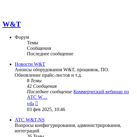
W&T
Форум
Темы
Сообщения
Последнее сообщение
Новости W&T
Анонсы оборудования W&T, прошивок, ПО.
Обновление прайс-листов и т.д.
8
Темы
42
Сообщения
Последнее сообщение
Коммерческий вебинар по
АТС W…
Перейти
vda
к
03 фев 2025, 10:46
последнему
сообщению
АТС W&T-NS
Вопросы конфигурирования, администрирования,
интеграций
26
Темы