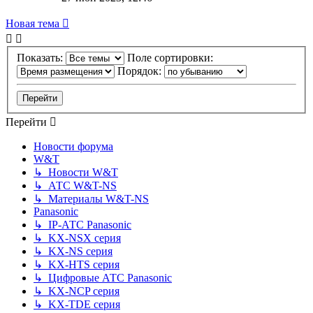
Новая тема
Показать:
Поле сортировки:
Порядок:
Перейти
Новости форума
W&T
↳ Новости W&T
↳ АТС W&T-NS
↳ Материалы W&T-NS
Panasonic
↳ IP-АТС Panasonic
↳ KX-NSX серия
↳ KX-NS серия
↳ KX-HTS серия
↳ Цифровые АТС Panasonic
↳ KX-NCP серия
↳ KX-TDE серия