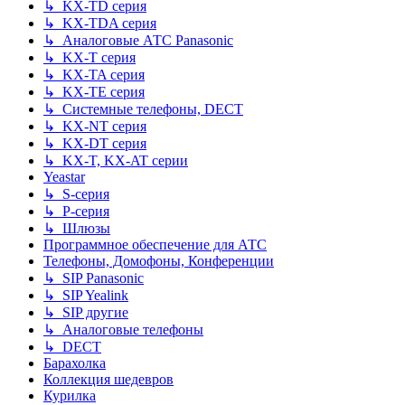
↳ KX-TD серия
↳ KX-TDA серия
↳ Аналоговые АТС Panasonic
↳ KX-T серия
↳ KX-TA серия
↳ KX-TE серия
↳ Системные телефоны, DECT
↳ KX-NT серия
↳ KX-DT серия
↳ KX-T, KX-AT серии
Yeastar
↳ S-серия
↳ P-серия
↳ Шлюзы
Программное обеспечение для АТС
Телефоны, Домофоны, Конференции
↳ SIP Panasonic
↳ SIP Yealink
↳ SIP другие
↳ Аналоговые телефоны
↳ DECT
Барахолка
Коллекция шедевров
Курилка