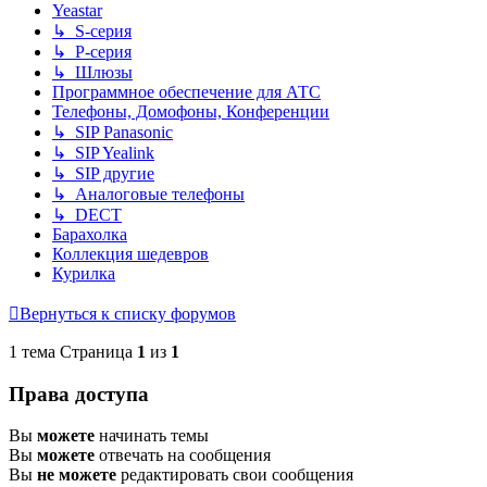
Yeastar
↳ S-серия
↳ P-серия
↳ Шлюзы
Программное обеспечение для АТС
Телефоны, Домофоны, Конференции
↳ SIP Panasonic
↳ SIP Yealink
↳ SIP другие
↳ Аналоговые телефоны
↳ DECT
Барахолка
Коллекция шедевров
Курилка
Вернуться к списку форумов
1 тема Страница
1
из
1
Права доступа
Вы
можете
начинать темы
Вы
можете
отвечать на сообщения
Вы
не можете
редактировать свои сообщения