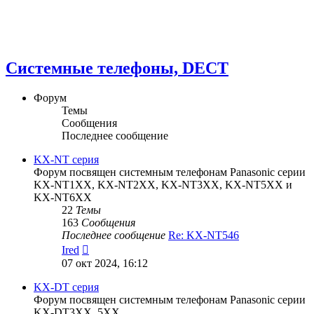
Системные телефоны, DECT
Форум
Темы
Сообщения
Последнее сообщение
KX-NT серия
Форум посвящен системным телефонам Panasonic серии
KX-NT1XX, KX-NT2XX, KX-NT3XX, KX-NT5XX и
KX-NT6XX
22
Темы
163
Сообщения
Последнее сообщение
Re: KX-NT546
Перейти
Ired
к
07 окт 2024, 16:12
последнему
сообщению
KX-DT серия
Форум посвящен системным телефонам Panasonic серии
KX-DT3XX, 5XX