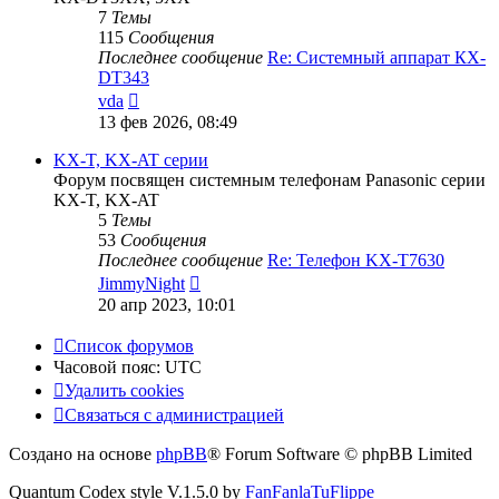
7
Темы
115
Сообщения
Последнее сообщение
Re: Системный аппарат КХ-
DT343
Перейти
vda
к
13 фев 2026, 08:49
последнему
сообщению
KX-T, KX-AT серии
Форум посвящен системным телефонам Panasonic серии
KX-T, KX-AT
5
Темы
53
Сообщения
Последнее сообщение
Re: Телефон KX-T7630
Перейти
JimmyNight
к
20 апр 2023, 10:01
последнему
сообщению
Список форумов
Часовой пояс:
UTC
Удалить cookies
Связаться с администрацией
Создано на основе
phpBB
® Forum Software © phpBB Limited
Quantum Codex style V.1.5.0 by
FanFanlaTuFlippe