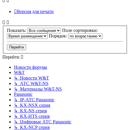
Версия для печати
Показать:
Поле сортировки:
Порядок:
Перейти
Новости форума
W&T
↳ Новости W&T
↳ АТС W&T-NS
↳ Материалы W&T-NS
Panasonic
↳ IP-АТС Panasonic
↳ KX-NSX серия
↳ KX-NS серия
↳ KX-HTS серия
↳ Цифровые АТС Panasonic
↳ KX-NCP серия