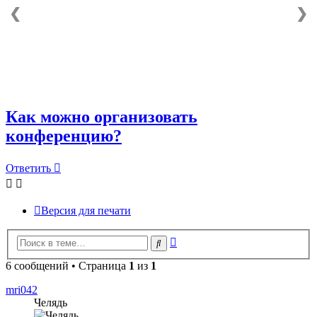
❮
❯
Как можно организовать
конференцию?
Ответить
Версия для печати
Расширенный
Поиск
поиск
6 сообщений • Страница
1
из
1
mri042
Челядь