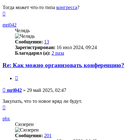
Тогда может что-то типа
конгресса
?
Вернуться
к
началу
mri042
Челядь
Сообщения:
13
Зарегистрирован:
16 июл 2024, 09:24
Благодарил (а):
2 раза
Re: Как можно организовать конференцию?
Цитата
Сообщение
mri042
»
29 май 2025, 02:47
Закупать, что то новое вряд ли будут.
Вернуться
к
началу
pbx
Сюзерен
Сообщения:
201