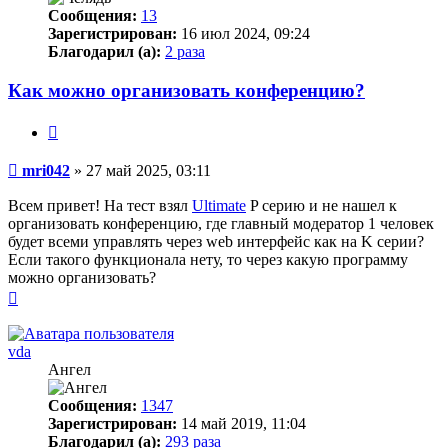
Сообщения:
13
Зарегистрирован:
16 июл 2024, 09:24
Благодарил (а):
2 раза
Как можно организовать конференцию?
Цитата
Сообщение
mri042
»
27 май 2025, 03:11
Всем привет! На тест взял
Ultimate
P серию и не нашел к
организовать конференцию, где главный модератор 1 человек
будет всеми управлять через web интерфейс как на K серии?
Если такого функционала нету, то через какую программу
можно организовать?
Вернуться
к
началу
vda
Ангел
Сообщения:
1347
Зарегистрирован:
14 май 2019, 11:04
Благодарил (а):
293 раза