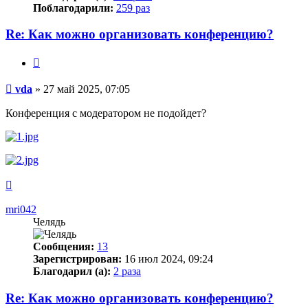
Поблагодарили:
259 раз
Re: Как можно организовать конференцию?
Цитата
Сообщение
vda
»
27 май 2025, 07:05
Конференция с модератором не подойдет?
Вернуться
к
началу
mri042
Челядь
Сообщения:
13
Зарегистрирован:
16 июл 2024, 09:24
Благодарил (а):
2 раза
Re: Как можно организовать конференцию?