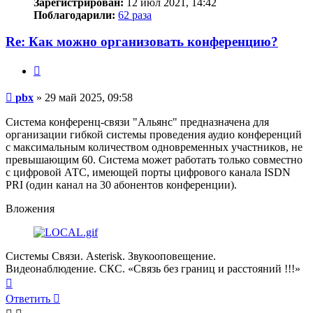
Зарегистрирован:
12 июл 2021, 14:42
Поблагодарили:
62 раза
Re: Как можно организовать конференцию?
Цитата
Сообщение
pbx
»
29 май 2025, 09:58
Система конференц-связи "Альянс" предназначена для
организации гибкой системы проведения аудио конференций
с максимальным количеством одновременных участников, не
превышающим 60. Система может работать только совместно
с цифровой АТС, имеющей порты цифрового канала ISDN
PRI (один канал на 30 абонентов конференции).
Вложения
Системы Связи. Asterisk. Звукооповещение.
Видеонаблюдение. СКС. «Связь без границ и расстояний !!!»
Вернуться
к
Ответить
началу