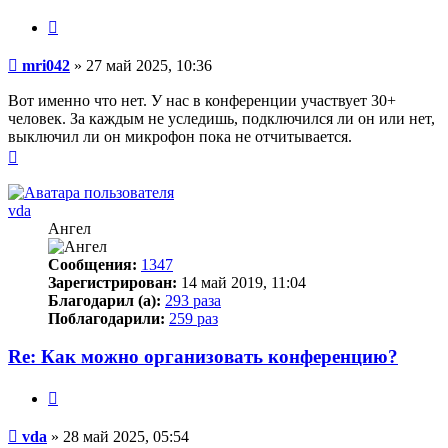
Цитата
Сообщение
mri042
»
27 май 2025, 10:36
Вот именно что нет. У нас в конференции участвует 30+
человек. За каждым не уследишь, подключился ли он или нет,
выключил ли он микрофон пока не отчитывается.
Вернуться
к
началу
vda
Ангел
Сообщения:
1347
Зарегистрирован:
14 май 2019, 11:04
Благодарил (а):
293 раза
Поблагодарили:
259 раз
Re: Как можно организовать конференцию?
Цитата
Сообщение
vda
»
28 май 2025, 05:54