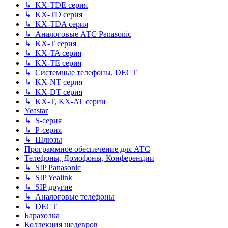
↳ KX-TDE серия
↳ KX-TD серия
↳ KX-TDA серия
↳ Аналоговые АТС Panasonic
↳ KX-T серия
↳ KX-TA серия
↳ KX-TE серия
↳ Системные телефоны, DECT
↳ KX-NT серия
↳ KX-DT серия
↳ KX-T, KX-AT серии
Yeastar
↳ S-серия
↳ P-серия
↳ Шлюзы
Программное обеспечение для АТС
Телефоны, Домофоны, Конференции
↳ SIP Panasonic
↳ SIP Yealink
↳ SIP другие
↳ Аналоговые телефоны
↳ DECT
Барахолка
Коллекция шедевров