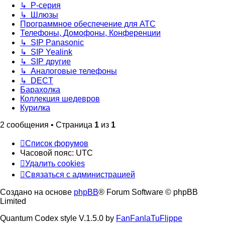
↳ P-серия
↳ Шлюзы
Программное обеспечение для АТС
Телефоны, Домофоны, Конференции
↳ SIP Panasonic
↳ SIP Yealink
↳ SIP другие
↳ Аналоговые телефоны
↳ DECT
Барахолка
Коллекция шедевров
Курилка
2 сообщения • Страница
1
из
1
Список форумов
Часовой пояс:
UTC
Удалить cookies
Связаться с администрацией
Создано на основе
phpBB
® Forum Software © phpBB
Limited
Quantum Codex style V.1.5.0 by
FanFanlaTuFlippe