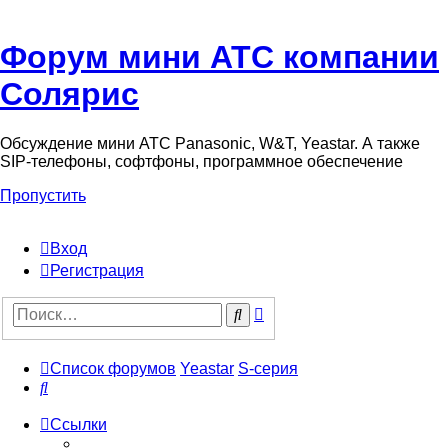
Форум мини АТС компании
Солярис
Обсуждение мини АТС Panasonic, W&T, Yeastar. А также
SIP-телефоны, софтфоны, программное обеспечение
Пропустить
Вход
Регистрация
Поиск
Поиск
Список форумов
Yeastar
S-серия
Поиск
Ссылки