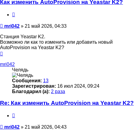
Как изменить AutoProvision на Yeastar K2?
Цитата
Сообщение
mri042
»
21 май 2026, 04:33
Станция Yeastar K2.
Возможно ли как то изменить или добавить новый
AutoProvision на Yeastar K2?
Вернуться
к
началу
mri042
Челядь
Сообщения:
13
Зарегистрирован:
16 июл 2024, 09:24
Благодарил (а):
2 раза
Re: Как изменить AutoProvision на Yeastar K2?
Цитата
Сообщение
mri042
»
21 май 2026, 04:43